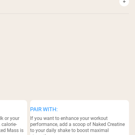
PAIR WITH:
k or your
If you want to enhance your workout
 calorie-
performance, add a scoop of Naked Creatine
ked Mass is
to your daily shake to boost maximal