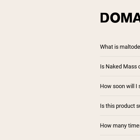
DOMA
What is maltodex
Is Naked Mass o
How soon will I
Is this product 
How many times