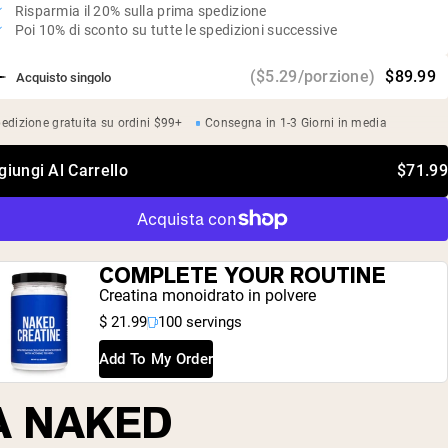
Risparmia il 20% sulla prima spedizione
Poi 10% di sconto su tutte le spedizioni successive
($5.29/porzione)
$89.99
Acquisto singolo
edizione gratuita su ordini $99+
Consegna in 1-3 Giorni in media
giungi Al Carrello
$71.99
COMPLETE YOUR ROUTINE
Creatina monoidrato in polvere
$ 21.99
100 servings
Add To My Order
A NAKED