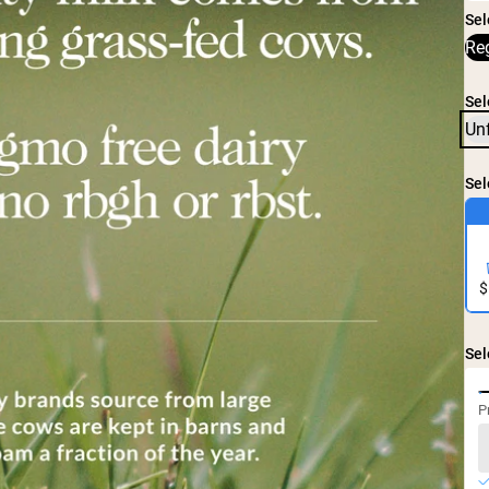
Caffè Proteico
Sel
Shop All Protein Powders
Re
Sel
Un
Sel
$
Sel
P