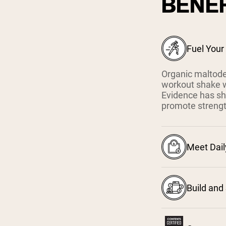
BENEF
Fuel Your
Organic maltodex
workout shake w
Evidence has sh
promote streng
Meet Dail
Build and