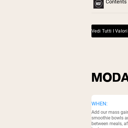
Contents 
Shi
³
Vedi Tutti I Valori
MODA
WHEN:
Add our mass gain
smoothie bowls a
between meals, aft