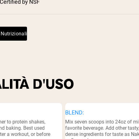
Certified by NSF
pping Country:
Language:
Acquista Ora
 Nutrizionali
LITÀ D'USO
BLEND:
er to protein shakes,
Mix seven scoops into 24oz of mil
nd baking. Best used
favorite beverage. Add other tasty,
er a workout, or before
dense ingredients for taste as Na