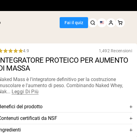
p
Fai il quiz
4.9
1,492 Recensioni
Rated
INTEGRATORE PROTEICO PER AUMENTO
.9
out
DI MASSA
of
5
Seller
tars
Naked Mass è l'integratore definitivo per la costruzione
muscolare e l'aumento di peso. Combinando Naked Whey,
i piselli
Nak...
Leggi Di Più
arachidi
i proteine di
Benefici del prodotto
i riso
e
Combina Naked Whey, Naked Casein e maltodestrine
Contenuti certificati da NSF
roteici
biologiche
atore di peso
Questo integratore è certificato NSF, il che significa che i suoi
Ingredienti
Miscela ideale di proteine a rapido e lento assorbimento e
contenuti sono stati accuratamente testati per accuratezza e
egan Protein