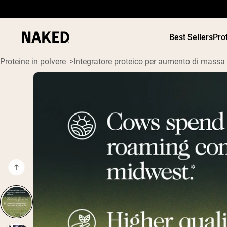
Best Sellers
Pro
Proteine in polvere
Integratore proteico per aumento di massa
PROTEIN
Termini di ricerca popolari
”Protein Powder“
”Overnight Oats“
”Vegan protein“
”Collagen“
”Micellar Casein“