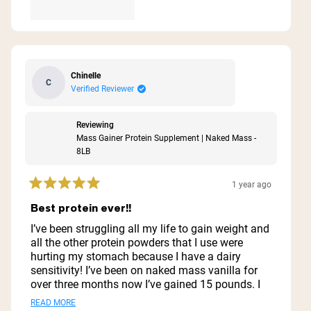
Chinelle
C
Verified Reviewer
Reviewing
Mass Gainer Protein Supplement | Naked Mass -
8LB
1 year ago
Rated
5
Best protein ever!!
out
of
I’ve been struggling all my life to gain weight and
5
all the other protein powders that I use were
stars
hurting my stomach because I have a dairy
sensitivity! I’ve been on naked mass vanilla for
over three months now I’ve gained 15 pounds. I
look great I feel great. My stomach does not hurt.
Read
READ MORE