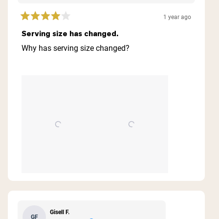
1 year ago
Rated
4
Serving size has changed.
out
of
Why has serving size changed?
5
stars
Gisell F.
GF