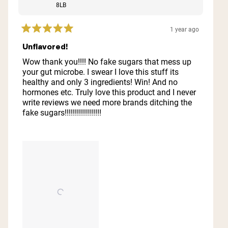
8LB
1 year ago
Rated
5
Unflavored!
out
of
Wow thank you!!!! No fake sugars that mess up
5
your gut microbe. I swear I love this stuff its
stars
healthy and only 3 ingredients! Win! And no
hormones etc. Truly love this product and I never
write reviews we need more brands ditching the
fake sugars!!!!!!!!!!!!!!!!!!