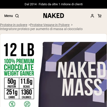
Dal 2014 · Fidato da oltre 1 milione di clienti
Menu
Proteine in polvere
Proteine Vegane in Polvere
Integratore proteico per aumento di massa al cioccolato
Termini di ricerca popolari
”Protein Powder“
”Overnight Oats“
”Vegan protein“
”Collagen“
”Micellar Casein“
PROTEIN POWDERS
Best Seller
Siero di latte da bovini alimentati a erba
Isolato di siero di latte da bovini
alimentati a erba