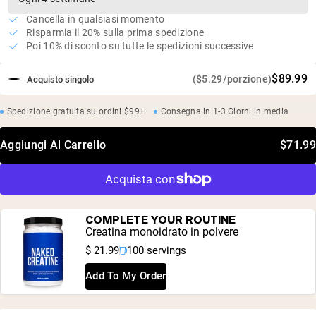
Cancella in qualsiasi momento
Risparmia il 20% sulla prima spedizione
Poi 10% di sconto su tutte le spedizioni successive
$89.99
($5.29/porzione)
Acquisto singolo
Spedizione gratuita su ordini $99+
Consegna in 1-3 Giorni in media
Aggiungi Al Carrello
$71.99
COMPLETE YOUR ROUTINE
Creatina monoidrato in polvere
$ 21.99
100 servings
Add To My Order