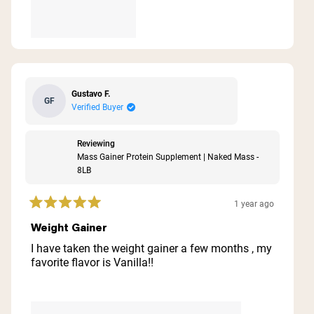
Gustavo F.
GF
Verified Buyer
Reviewing
Mass Gainer Protein Supplement | Naked Mass -
8LB
1 year ago
Rated
5
Weight Gainer
out
of
I have taken the weight gainer a few months , my
5
favorite flavor is Vanilla!!
stars