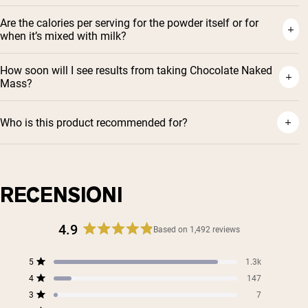
Are the calories per serving for the powder itself or for
when it’s mixed with milk?
How soon will I see results from taking Chocolate Naked
Mass?
Who is this product recommended for?
RECENSIONI
4.9
Based on 1,492 reviews
Rated
4.9
Total
Total
Total
Total
Total
5
1.3k
out
Rated out of 5 stars
5
4
3
2
1
4
of
147
star
star
star
star
star
Rated out of 5 stars
5
reviews:
reviews:
reviews:
reviews:
reviews:
3
7
Rated out of 5 stars
1.3k
147
7
2
3