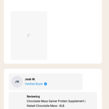
I do not feel nauseous. I just love it. I’ll never go
more
to another protein powder ever this is it and also
it does well with preserving it like in the
about
refrigerator for a few days it does well.
this
review
Josh W.
JW
Verified Buyer
Reviewing
Chocolate Mass Gainer Protein Supplement |
Naked Chocolate Mass - 8LB