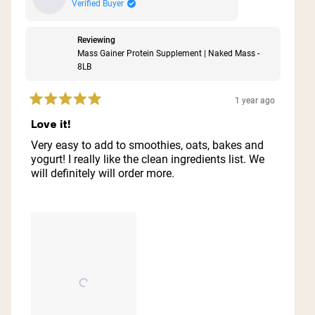
Verified Buyer
Reviewing
Mass Gainer Protein Supplement | Naked Mass -
8LB
1 year ago
Rated
5
Love it!
out
of
Very easy to add to smoothies, oats, bakes and
5
yogurt! I really like the clean ingredients list. We
stars
will definitely will order more.