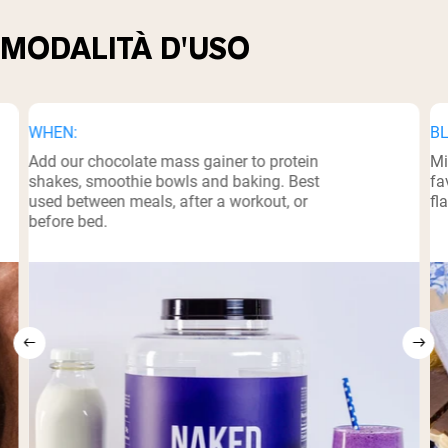
MODALITÀ D'USO
WHEN:
BL
Add our chocolate mass gainer to protein
Mi
shakes, smoothie bowls and baking. Best
fa
used between meals, after a workout, or
fl
before bed.