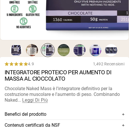
Polvere di proteine di capra
Caseina micellare
Incrementatore di massa
Caffè Proteico
Shop All Protein Powders
VEGAN PROTEIN
Best Seller
Proteina di piselli
Burro di arachidi
Polvere di proteine di semi
Proteine di riso biologiche
4.9
1,492 Recensioni
Rated
Frullati proteici
INTEGRATORE PROTEICO PER AUMENTO DI
4.9
Incrementatore di peso vegano
out
MASSA AL CIOCCOLATO
of
5
Shop All Vegan Protein
Chocolate Naked Mass è l'integratore definitivo per la
stars
costruzione muscolare e l'aumento di peso. Combinando
Naked...
Leggi Di Più
Benefici del prodotto
Combina Naked Whey, Naked Casein e maltodestrine
Contenuti certificati da NSF