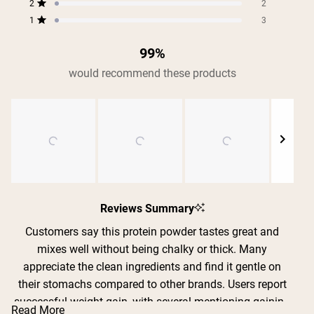
stars
2
2
Rated out of 5 stars
1
3
Rated out of 5 stars
99%
would recommend these products
Shipping Country:
Language:
Acquista Ora
Slide
1
Reviews Summary
selected
Customers say this protein powder tastes great and
mixes well without being chalky or thick. Many
appreciate the clean ingredients and find it gentle on
their stomachs compared to other brands. Users report
successful weight gain, with several mentioning gaining
Read More