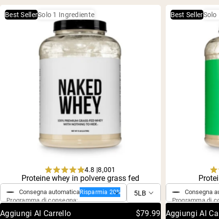
Best Seller
Solo 1 Ingrediente
Best Seller
Solo 
4.8 |
8,001
Acquisto singolo
Acquisto si
Rated
Proteine whey in polvere grass fed
Protei
4.8
out
Consegna automatica
Consegna a
Risparmia 20%
of
Programma di consegna:
Programma di c
5
Aggiungi Al Carrello
$79.99
Aggiungi Al Car
stars