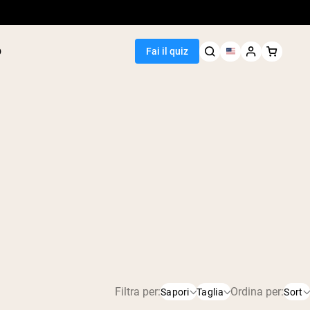
p
Fai il quiz
Seller
i piselli
arachidi
i proteine di
i riso
e
roteici
atore di peso
Filtra per:
Ordina per:
Sapori
Taglia
Sort
egan Protein