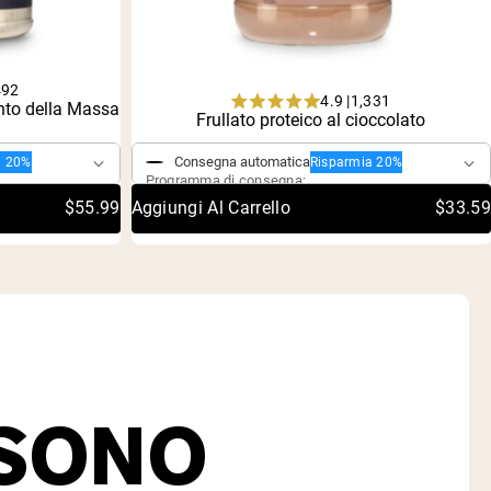
492
4.9 |
1,331
ento della Massa
Rated
Acquisto singolo
Frullato proteico al cioccolato
4.9
out
Consegna automatica
a 20%
Risparmia 20%
of
Programma di consegna:
5
stars
$55.99
Aggiungi Al Carrello
$33.59
 SONO