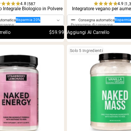
pping Country:
Language:
4.8 |
4.9 |
587
1,
Rated
Rated
o Integrale Biologico in Polvere
ngolo
Integratore vegano per aum
Acquisto singolo
4.8
4.9
out
out
utomatica
Consegna automatica
Risparmia 20%
Risparmi
of
of
Acquista Ora
onsegna:
Programma di consegna:
5
5
stars
stars
rello
$59.99
Aggiungi Al Carrello
Solo 5 Ingredienti