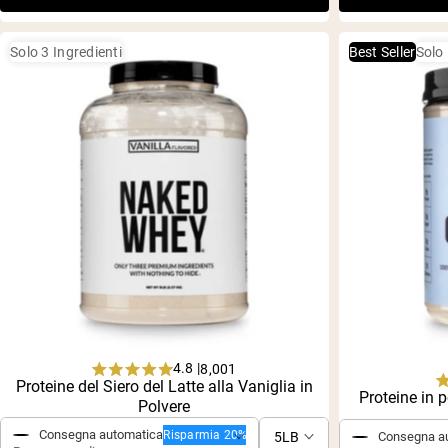
Solo 3 Ingredienti
Best Seller
Solo 
4.8 |
8,001
Rated
Proteine del Siero del Latte alla Vaniglia in
Acquisto singolo
Proteine in p
4.8
Acquisto si
Polvere
out
of
Consegna automatica
Risparmia 20%
Consegna a
5