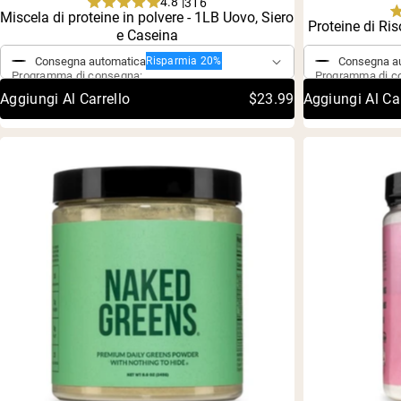
4.8 |
316
Shi
Rated
Miscela di proteine in polvere - 1LB Uovo, Siero
Acquisto singolo
Proteine di Ris
Acquisto si
4.8
e Caseina
out
of
Consegna automatica
Consegna a
Risparmia 20%
5
Programma di consegna:
Programma di c
stars
Aggiungi Al Carrello
$23.99
Aggiungi Al Car