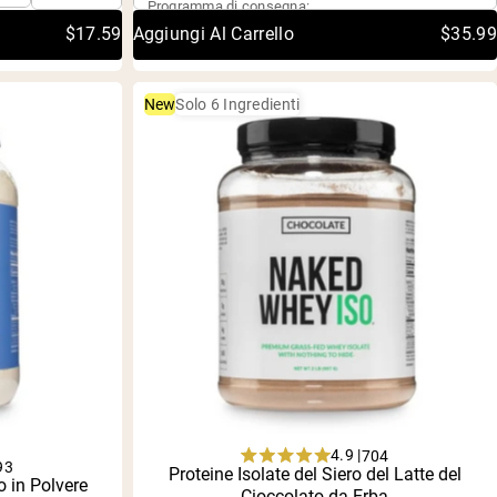
Programma di consegna:
5
stars
$17.59
Aggiungi Al Carrello
$35.99
New
Solo 6 Ingredienti
4.9 |
704
93
Rated
Proteine Isolate del Siero del Latte del
o in Polvere
Acquisto singolo
4.9
Cioccolato da Erba