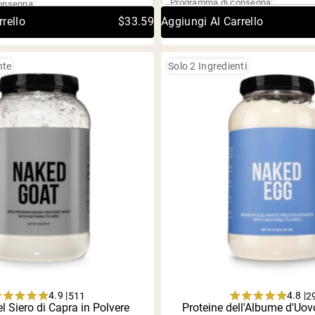
Programma di consegna:
onsegna:
5
5
stars
stars
rello
$33.59
Aggiungi Al Carrello
nte
Solo 2 Ingredienti
4.9 |
4.8 |
511
2
Rated
Rated
el Siero di Capra in Polvere
ngolo
Proteine dell'Albume d'Uov
Acquisto singolo