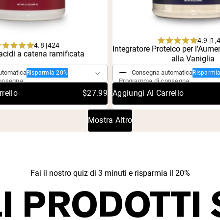
4.9 |
1,
4.8 |
424
Rated
Integratore Proteico per l'Aum
Rated
ngolo
idi a catena ramificata
Acquisto singolo
4.9
alla Vaniglia
4.8
out
out
of
utomatica
Consegna automatica
Risparmia 20%
Risparmi
of
5
onsegna:
Programma di consegna:
5
stars
stars
rello
$27.99
Aggiungi Al Carrello
Mostra Altro
Fai il nostro quiz di 3 minuti e risparmia il 20%
I PRODOTTI