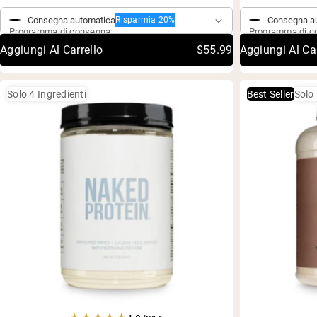
4.9
out
Consegna automatica
Consegna a
Risparmia 20%
of
Programma di consegna:
Programma di c
5
stars
Aggiungi Al Carrello
$55.99
Aggiungi Al Car
Solo 4 Ingredienti
Best Seller
Solo 