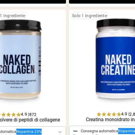
1 Ingrediente
Solo 1 Ingrediente
4.9 |
2,
4.9 |
872
Rated
Rated
Acquisto singolo
Creatina monoidrato in
olvere di peptidi di collagene
ngolo
4.9
4.9
out
out
Consegna automatica
Risparmi
utomatica
Risparmia 20%
of
of