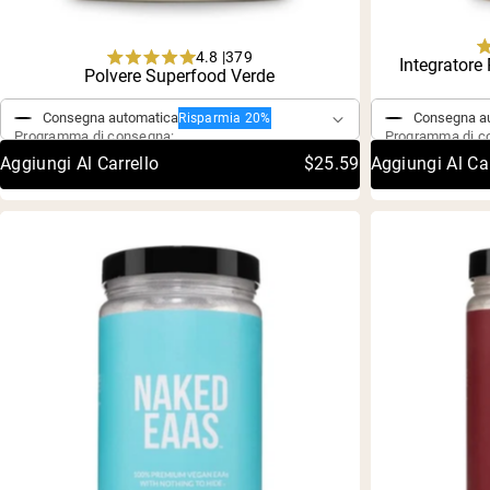
4.8 |
379
Integratore
Rated
Acquisto singolo
Polvere Superfood Verde
Acquisto si
4.8
out
Consegna automatica
Consegna a
Risparmia 20%
of
Programma di consegna:
Programma di c
5
stars
Aggiungi Al Carrello
$25.59
Aggiungi Al Car