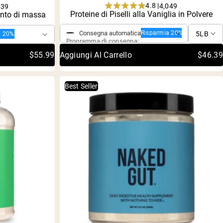
4.8 |
4,049
339
Rated
Acquisto singolo
Proteine di Piselli alla Vaniglia in Polvere
ento di massa
4.8
out
Consegna automatica
Risparmia 20%
a 20%
of
Programma di consegna:
5
stars
$55.99
Aggiungi Al Carrello
$46.39
Best Seller