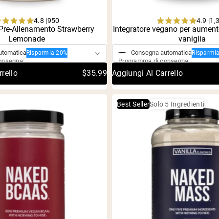
4.8 |
4.9 |
950
1,
Rated
Rated
 Pre-Allenamento Strawberry
Integratore vegano per aument
ngolo
Acquisto singolo
4.8
4.9
Lemonade
vaniglia
out
out
of
of
utomatica
Consegna automatica
Risparmia 20%
Risparmi
5
5
onsegna:
Programma di consegna:
stars
stars
rello
$35.99
Aggiungi Al Carrello
Best Seller
Solo 5 Ingredienti