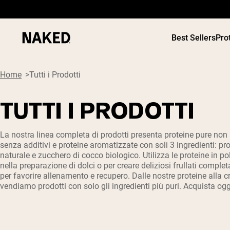
Best Sellers
Pro
Home
Tutti i Prodotti
TUTTI I PRODOTTI
PROTEIN
Termini di ricerca popolari
La nostra linea completa di prodotti presenta proteine pure non
senza additivi e proteine aromatizzate con soli 3 ingredienti: pr
”Protein Powder“
naturale e zucchero di cocco biologico. Utilizza le proteine in p
”Overnight Oats“
nella preparazione di dolci o per creare deliziosi frullati comple
”Vegan protein“
per favorire allenamento e recupero. Dalle nostre proteine alla c
”Collagen“
vendiamo prodotti con solo gli ingredienti più puri. Acquista og
”Micellar Casein“