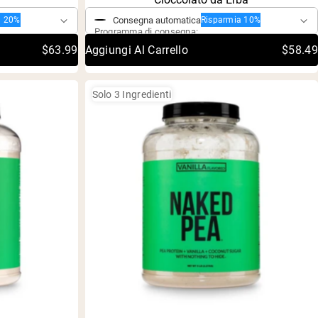
out
of
Consegna automatica
a 20%
Risparmia 10%
5
Programma di consegna:
stars
$63.99
Aggiungi Al Carrello
$58.49
Solo 3 Ingredienti