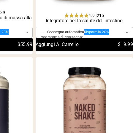
339
4.9 |
215
o di massa alla
Rated
Integratore per la salute dell'intestino
Acquisto singolo
4.9
out
Consegna automatica
a 20%
Risparmia 20%
of
Programma di consegna:
5
stars
$55.99
Aggiungi Al Carrello
$19.99