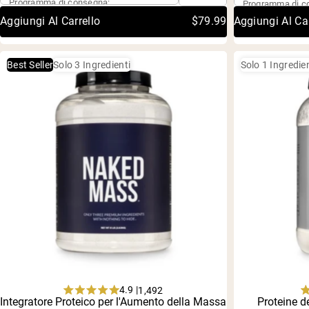
Programma di consegna:
Programma di c
stars
Aggiungi Al Carrello
$79.99
Aggiungi Al Car
Best Seller
Solo 3 Ingredienti
Solo 1 Ingredie
4.9 |
1,492
Rated
Integratore Proteico per l'Aumento della Massa
Acquisto singolo
Proteine d
Acquisto si