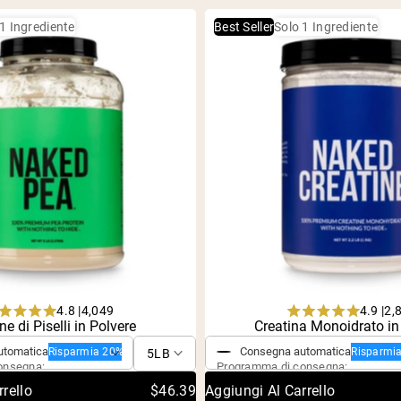
Caffè Proteico
1 Ingrediente
Best Seller
Solo 1 Ingrediente
Shop All Protein Powders
4.8 |
4.9 |
4,049
2,
ngolo
Acquisto singolo
Rated
Rated
ne di Piselli in Polvere
Creatina Monoidrato in
4.8
4.9
out
out
utomatica
Consegna automatica
Risparmia 20%
Risparmi
of
of
onsegna:
Programma di consegna:
5
5
rello
$46.39
Aggiungi Al Carrello
stars
stars