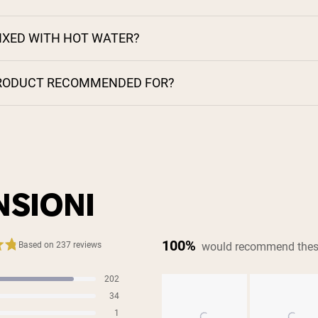
MIXED WITH HOT WATER?
PRODUCT RECOMMENDED FOR?
NSIONI
100%
would recommend thes
Based on 237 reviews
202
s
34
s
1