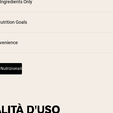
ngredients Only
utrition Goals
nvenience
 Nutrizionali
LITÀ D'USO