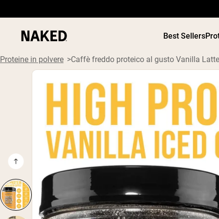
Best Sellers
Pro
Proteine in polvere
Caffè freddo proteico al gusto Vanilla Latt
PROTEIN
Termini di ricerca popolari
”Protein Powder“
”Overnight Oats“
”Vegan protein“
”Collagen“
”Micellar Casein“