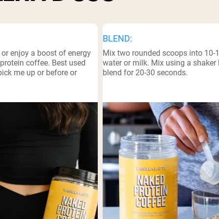
pping Country:
Language:
BLEND:
Acquista Ora
 or enjoy a boost of energy
Mix two rounded scoops into 10-
protein coffee. Best used
water or milk. Mix using a shaker 
ick me up or before or
blend for 20-30 seconds.