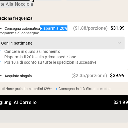
(Reb-M)
20 g di proteine e 5,6 g di BCAA per porzione
te Alla Nocciola
Senza glutine, senza soia, senza OGM
Senza dolcificanti, aromi o coloranti artificiali
eziona frequenza
($1.88/porzione)
$31.99
Risparmia 20%
Consegna automatica
rogramma di consegna:
Cancella in qualsiasi momento
Risparmia il 20% sulla prima spedizione
Poi 10% di sconto su tutte le spedizioni successive
($2.35/porzione)
$39.99
Acquisto singolo
edizione gratuita su ordini $99+
Consegna in 1-3 Giorni in media
giungi Al Carrello
$31.99