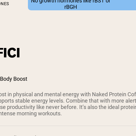
No growth hormones like rBST or
ONES
rBGH
ICI
 Body Boost
ost in physical and mental energy with Naked Protein Cof
pports stable energy levels. Combine that with more aler
se productivity like never before. It’s also the ideal protein
ntense morning workouts.