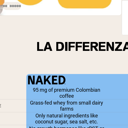
LA DIFFERENZ
95 mg of premium Colombian
coffee
Grass-fed whey from small dairy
E
farms
Only natural ingredients like
coconut sugar, sea salt, etc.