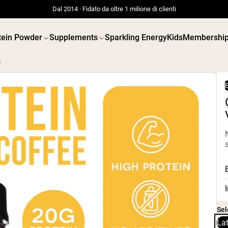
Dal 2014 · Fidato da oltre 1 milione di clienti
tein Powder
Supplements
Sparkling Energy
Kids
Membershi
e
B
 POWDERS
VEGAN PROTEIN
Best Seller
Best 
Siero di latte da bovini
Proteina d
alimentati a erba
Burro di 
Isolato di siero di latte
Polvere d
da bovini alimentati a
semi
erba
Proteine d
Polvere di proteine di
biologich
capra
Frullati p
Caseina micellare
Increment
Sel
Incrementatore di
vegano
massa
Lat
Shop All V