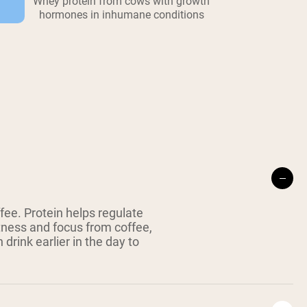
Whey protein from cows with growth
hormones in inhumane conditions
fee. Protein helps regulate
tness and focus from coffee,
 drink earlier in the day to