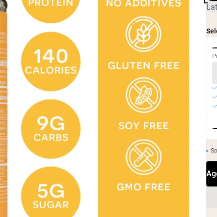
Caffè Proteico
Lat
Shop All Protein Powders
Sel
P
Sp
Ag