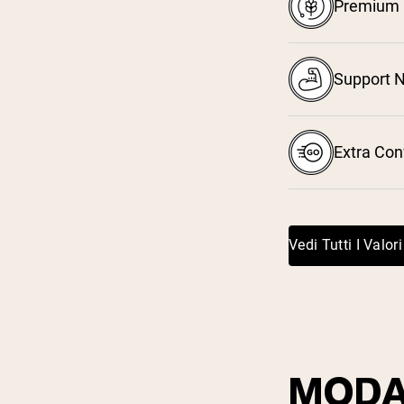
Premium I
Support N
Extra Co
Vedi Tutti I Valori
MODA