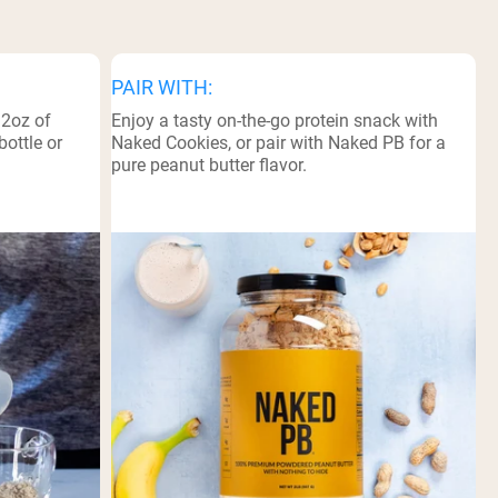
PAIR WITH:
12oz of
Enjoy a tasty on-the-go protein snack with
bottle or
Naked Cookies, or pair with Naked PB for a
pure peanut butter flavor.