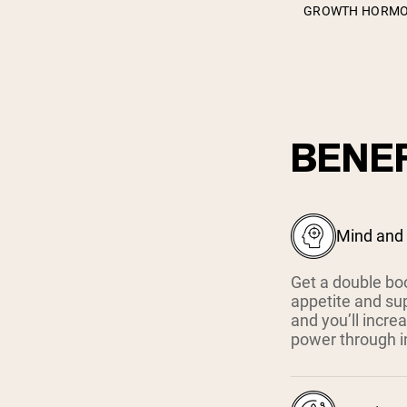
GROWTH HORM
BENEF
Mind and
Get a double bo
appetite and su
and you’ll increa
power through i