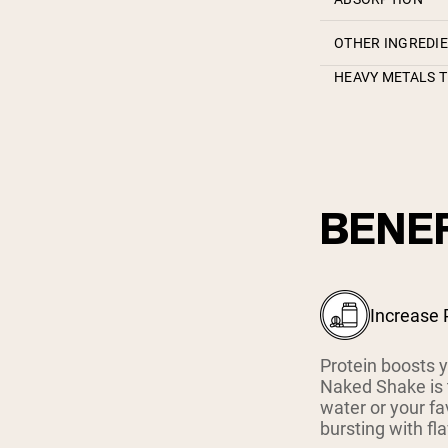
OTHER INGREDI
HEAVY METALS T
BENEF
Increase 
Protein boosts 
Naked Shake is 
water or your fa
bursting with fla