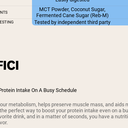
MCT Powder, Coconut Sugar,
ENTS
Fermented Cane Sugar (Reb-M)
Tested by independent third party
ESTING
ICI
Protein Intake On A Busy Schedule
your metabolism, helps preserve muscle mass, and aids m
the perfect way to boost your protein intake even on a b
vorite drink, and in a matter of seconds, you have a nutrit
vor.