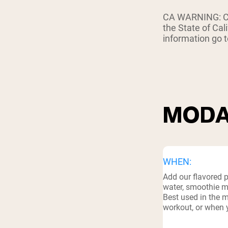
Shi
CA WARNING: Con
the State of Cal
information go
MODA
WHEN:
Add our flavored 
water, smoothie mi
Best used in the m
workout, or when y