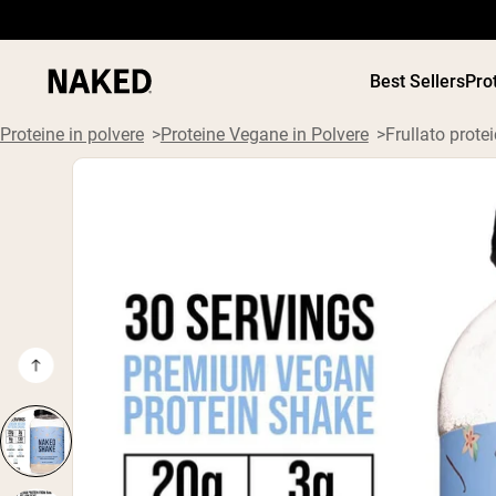
Best Sellers
Pro
Proteine in polvere
Proteine Vegane in Polvere
Frullato protei
PROTEIN
Termini di ricerca popolari
”Protein Powder“
”Overnight Oats“
”Vegan protein“
”Collagen“
”Micellar Casein“