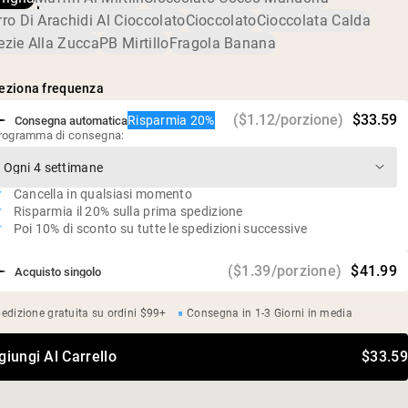
Fattorie ecologiche negli Stati Uniti e in Canada
ro Di Arachidi Al Cioccolato
Cioccolato
Cioccolata Calda
Basso contenuto di zucchero
ezie Alla Zucca
PB Mirtillo
Fragola Banana
Senza dolcificanti, aromi o coloranti artificiali
Test indipendenti di terze parti per metalli pesanti
eziona frequenza
($1.12/porzione)
$33.59
Risparmia 20%
Consegna automatica
rogramma di consegna:
Cancella in qualsiasi momento
Risparmia il 20% sulla prima spedizione
Poi 10% di sconto su tutte le spedizioni successive
($1.39/porzione)
$41.99
Acquisto singolo
edizione gratuita su ordini $99+
Consegna in 1-3 Giorni in media
giungi Al Carrello
$33.59