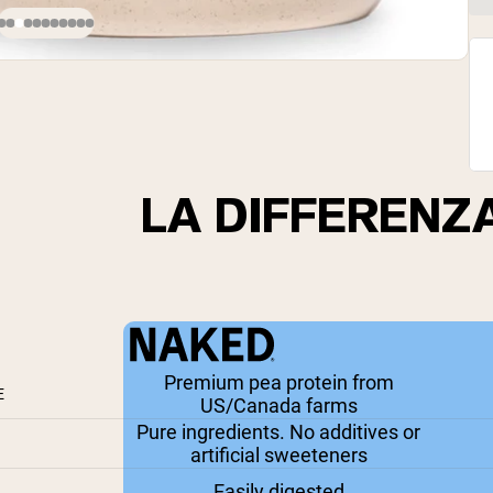
LA DIFFERENZ
Premium pea protein from
E
US/Canada farms
Pure ingredients. No additives or
artificial sweeteners
Easily digested