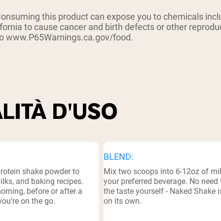
pping Country:
Language:
suming this product can expose you to chemicals inclu
ifornia to cause cancer and birth defects or other reprod
 to www.P65Warnings.ca.gov/food.
Acquista Ora
LITÀ D'USO
BLEND:
protein shake powder to
Mix two scoops into 6-12oz of mil
lks, and baking recipes.
your preferred beverage. No need 
orning, before or after a
the taste yourself - Naked Shake i
ou’re on the go.
on its own.