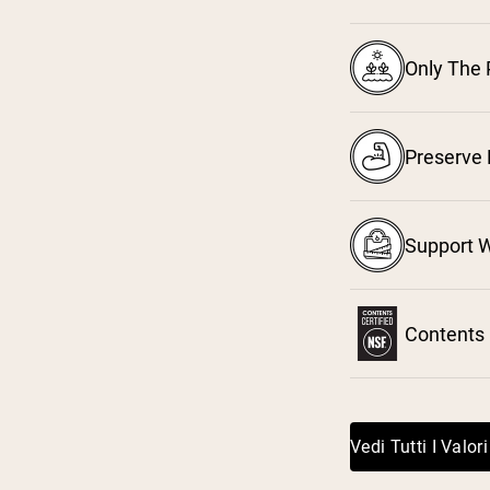
Only The 
Preserve 
Support W
Contents 
Vedi Tutti I Valori