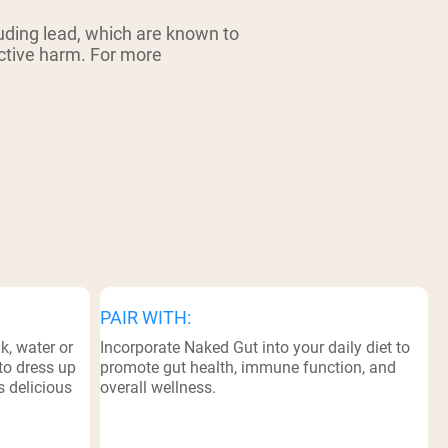
ding lead, which are known to
uctive harm. For more
PAIR WITH:
k, water or
Incorporate Naked Gut into your daily diet to
to dress up
promote gut health, immune function, and
s delicious
overall wellness.