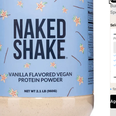
Caffè Proteico
Bur
Shop All Protein Powders
Sp
Sel
P
Sp
Ag