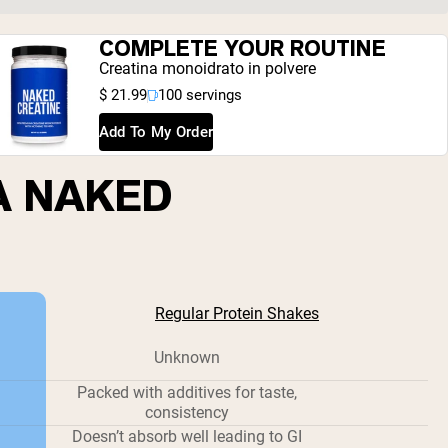
COMPLETE YOUR ROUTINE
Creatina monoidrato in polvere
$ 21.99
100 servings
Add To My Order
A NAKED
Regular Protein Shakes
Unknown
Packed with additives for taste,
consistency
Doesn’t absorb well leading to GI