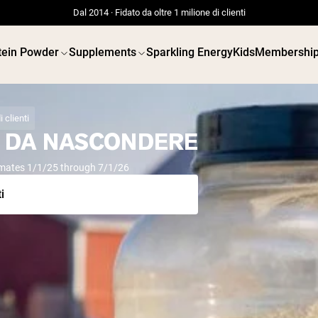
Dal 2014 · Fidato da oltre 1 milione di clienti
tein Powder
Supplements
Sparkling Energy
Kids
Membershi
 clienti
A DA NASCONDERE
imates 1/1/25 through 7/1/26
 POWDERS
VEGAN PROTEIN
Best Seller
Best 
i
Siero di latte da bovini
Proteina d
alimentati a erba
Burro di 
Isolato di siero di latte
Polvere d
da bovini alimentati a
semi
erba
Proteine d
Polvere di proteine di
biologich
capra
Frullati p
Caseina micellare
Increment
Incrementatore di
vegano
massa
Shop All V