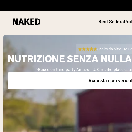
Best Sellers
Pro
Scelto da oltre 1M+ di
NUTRIZIONE SENZA NULL
*Based on third-party Amazon U.S. marketplace est
PROTEIN
Termini di ricerca popolari
Acquista i più vendut
”Protein Powder“
”Overnight Oats“
”Vegan protein“
”Collagen“
”Micellar Casein“