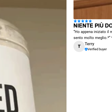
NIENTE PIÙ D
“Ho appena iniziato il
sento molto meglio.*” *I
Terry
T
Verified buyer