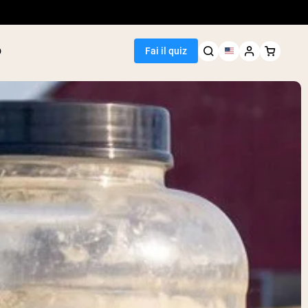
p
Fai il quiz
Seller
i piselli
arachidi
i proteine di
i riso
e
roteici
atore di peso
egan Protein