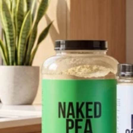
pping Country:
Language:
Acquista Ora