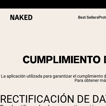
Best Sellers
Prot
CUMPLIMIENTO D
Términos de Búsqueda Populares
”Protein Powder“
”Overnight Oats“
La aplicación utilizada para garantizar el cumplimiento
”Vegan protein“
Para obtener má
”Collagen“
”Micellar Casein“
RECTIFICACIÓN DE D