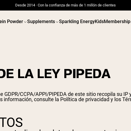
Desde 2014 · Con la confianza de más de 1 millón de clientes
ein Powder
Supplements
Sparkling Energy
Kids
Membership
E LA LEY PIPEDA
 de GDPR/CCPA/APPI/PIPEDA de este sitio recopila su IP y 
s información, consulte
la Política de privacidad y los Té
ATOS