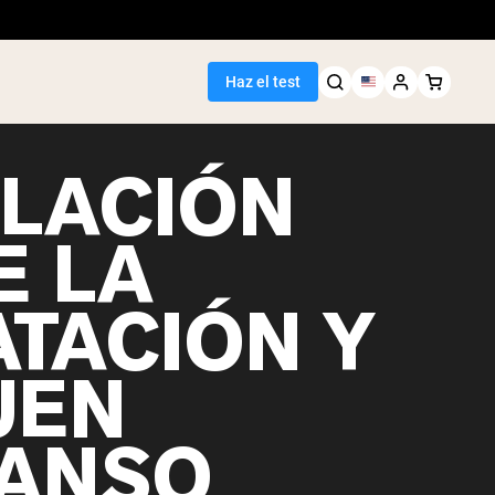
Haz el test
ELACIÓN
E LA
ATACIÓN Y
UEN
ANSO