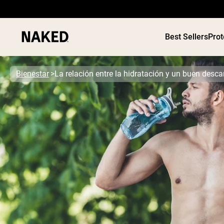
Best Sellers
Prot
Bienestar
La relación entre la hidratación y un buen desc
Términos de Búsqueda Populares
”Protein Powder“
”Overnight Oats“
”Vegan protein“
”Collagen“
”Micellar Casein“