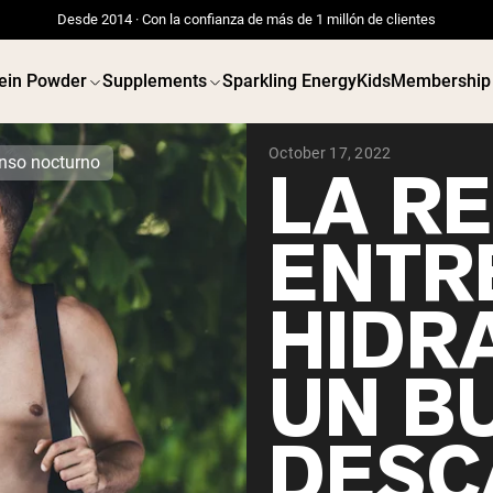
Desde 2014 · Con la confianza de más de 1 millón de clientes
ein Powder
Supplements
Sparkling Energy
Kids
Membership
October 17, 2022
anso nocturno
LA R
ENTR
HIDR
UN B
DESC