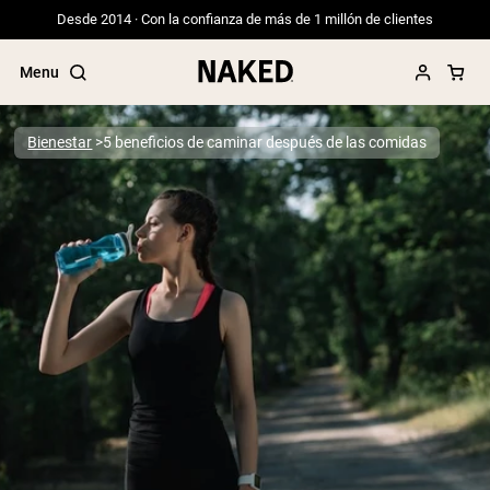
Desde 2014 · Con la confianza de más de 1 millón de clientes
Menu
Bienestar
5 beneficios de caminar después de las comidas
Términos de Búsqueda Populares
”Protein Powder“
”Overnight Oats“
”Vegan protein“
”Collagen“
”Micellar Casein“