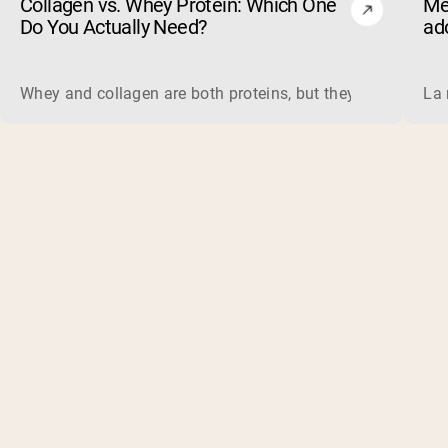
Collagen vs. Whey Protein: Which One
Me
Do You Actually Need?
ad
Whey and collagen are both proteins, but they do different 
La 