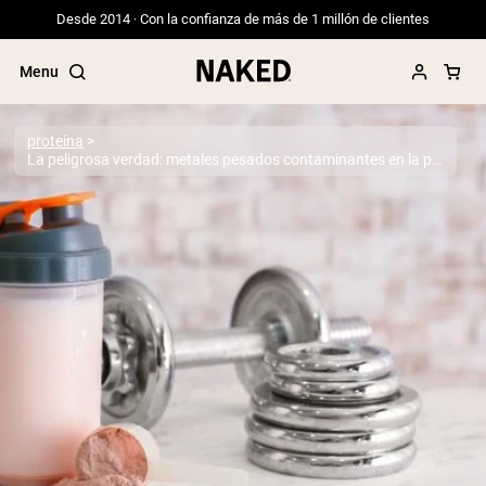
Desde 2014 · Con la confianza de más de 1 millón de clientes
Menu
proteína
La peligrosa verdad: metales pesados ​​contaminantes en la proteína de suero en polvo
Términos de Búsqueda Populares
”Protein Powder“
”Overnight Oats“
”Vegan protein“
”Collagen“
”Micellar Casein“