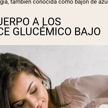
ergía, también conocida como bajón de azú
UERPO A LOS
CE GLUCÉMICO BAJO