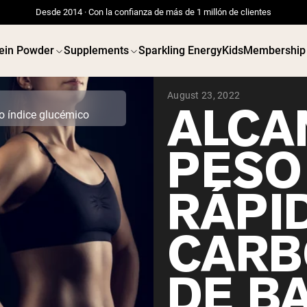
Desde 2014 · Con la confianza de más de 1 millón de clientes
ein Powder
Supplements
Sparkling Energy
Kids
Membership
August 23, 2022
ALCA
o índice glucémico
PESO
RÁPI
CARB
DE BA