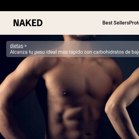
Best Sellers
Prot
dietas
Alcanza tu peso ideal más rápido con carbohidratos de baj
Términos de Búsqueda Populares
”Protein Powder“
”Overnight Oats“
”Vegan protein“
”Collagen“
”Micellar Casein“