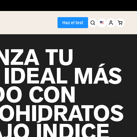
Haz el test
NZA TU
 IDEAL MÁS
DO CON
OHIDRATOS
JO ÍNDICE