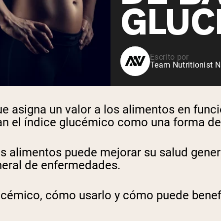
GLUC
Escrito por
Team Nutritionist N
e asigna un valor a los alimentos en func
n el índice glucémico como una forma de c
os alimentos puede mejorar su salud genera
eneral de enfermedades.
glucémico, cómo usarlo y cómo puede benefi