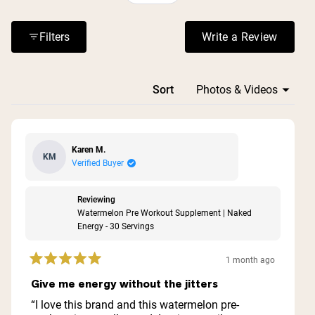
consumed quickly. Frequent comments address the
product's value for those seeking natural ingredients,
Filters
Write a Review
(Opens in a n
with users appreciating the customizable dosing and
lack of stomach upset compared to other pre-workouts.
Loading...
Sort
Karen M.
KM
Verified Buyer
Reviewing
Watermelon Pre Workout Supplement | Naked
Energy - 30 Servings
1 month ago
Rated
5
Give me energy without the jitters
out
of
“I love this brand and this watermelon pre-
5