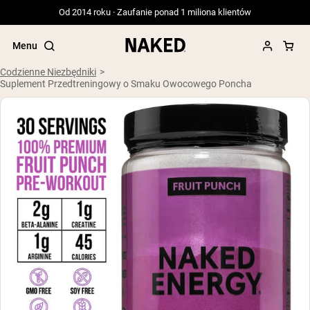
Od 2014 roku · Zaufanie ponad 1 miliona klientów
Menu
Codzienne Niezbędniki
Suplement Przedtreningowy o Smaku Owocowego Poncha
Popularne wyszukiwania
”Protein Powder“
”Overnight Oats“
”Vegan protein“
”Collagen“
”Micellar Casein“
ODŻYWKI BIAŁKOWE
Bestsellery
Serwatka z mleka krów karmionych
trawą
Izolat serwatki z mleka krów