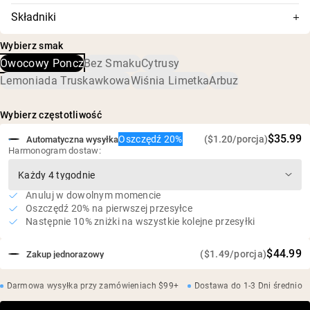
Pomaga zwiększyć energię, siłę, moc i wytrzymałość
Ten suplement posiada certyfikat NSF, co oznacza, że jego
Składniki
skład został dokładnie przetestowany pod kątem
2g CarnoSyn® Beta-Alaniny
Witamina C, witamina B3, witamina B6, witamina B12,
dokładności i czystości oraz potwierdzono brak
1g Kreatyny
Wybierz smak
kwas foliowy, wapń, beta-alanina, monohydrat kreatyny, L-
szkodliwych poziomów zanieczyszczeń, w tym metali
1g AjiPure® L-Argininy
Owocowy Poncz
Bez Smaku
Cytrusy
arginina, kofeina, czysty cukier trzcinowy, naturalne
ciężkich i pestycydów.
aromaty, kwas cytrynowy, burak, i beta-karoten
200mg naturalnej kofeiny z ziaren kawy
Lemoniada Truskawkowa
Wiśnia Limetka
Arbuz
Bez sztucznych słodzików, aromatów ani barwników
Wybierz częstotliwość
$35.99
Oszczędź 20%
($1.20/porcja)
Automatyczna wysyłka
Harmonogram dostaw:
Anuluj w dowolnym momencie
Oszczędź 20% na pierwszej przesyłce
Następnie 10% zniżki na wszystkie kolejne przesyłki
$44.99
($1.49/porcja)
Zakup jednorazowy
Darmowa wysyłka przy zamówieniach $99+
Dostawa do 1-3 Dni średnio