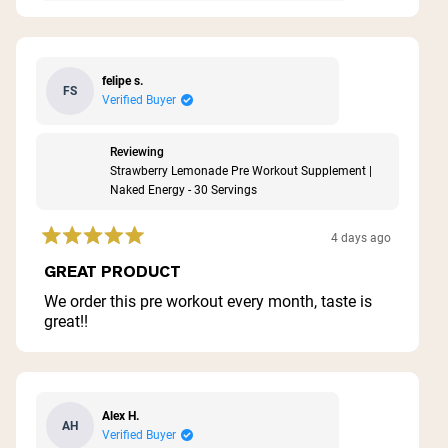
felipe s.
FS
Verified Buyer
Reviewing
Strawberry Lemonade Pre Workout Supplement |
Naked Energy - 30 Servings
4 days ago
Rated
5
GREAT PRODUCT
out
of
We order this pre workout every month, taste is
5
great!!
stars
Alex H.
AH
Verified Buyer