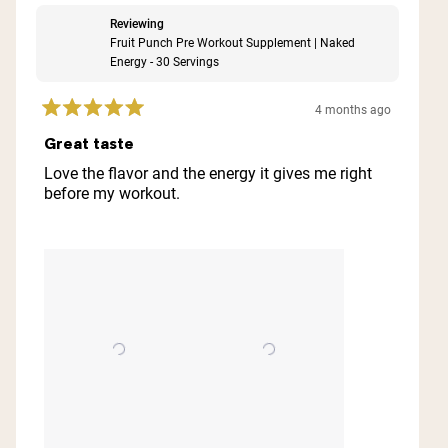
Reviewing
Fruit Punch Pre Workout Supplement | Naked
Energy - 30 Servings
4 months ago
Rated
5
Great taste
out
of
Love the flavor and the energy it gives me right
5
before my workout.
stars