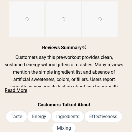
Kup Teraz
Slide
1
Reviews Summary
selected
Customers say this pre-workout provides clean,
sustained energy without jitters or crashes. Many reviews
mention the simple ingredient list and absence of
artificial sweeteners, colors, or fillers. Users report
smooth energy boosts lasting about two hours, with
Read More
good focus and performance during workouts. Common
feedback includes excellent mixability in water and
Customers Talked About
effective energy for both strength training and cardio.
Reviews are mixed on taste - some find flavored versions
Taste
Energy
Ingredients
Effectiveness
pleasant while others describe the unflavored as bitter or
Mixing
chalky, though many note the taste is manageable when