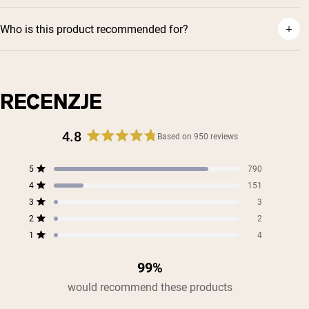
Who is this product recommended for?
RECENZJE
4.8
Based on 950 reviews
Rated
4.8
Total
Total
Total
Total
Total
5
790
out
Rated out of 5 stars
5
4
3
2
1
4
of
151
star
star
star
star
star
Rated out of 5 stars
5
reviews:
reviews:
reviews:
reviews:
reviews:
3
3
Rated out of 5 stars
790
151
3
2
4
stars
2
2
Rated out of 5 stars
1
4
Rated out of 5 stars
Shipping Country:
Language:
99%
would recommend these products