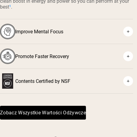
clean boost in energy and power so you can perform at your
best
¹
.
Improve Mental Focus
Promote Faster Recovery
²
Contents Certified by NSF
³
Zobacz Wszystkie Wartości Odżywcze