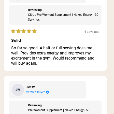
Reviewing
Citrus Pre Workout Supplement | Naked Energy - 30
Servings
4 days ago
Rated
5
Solid
out
of
So far so good. A half or full serving does me
5
well. Provides extra energy and improves my
stars
excitement in the gym. Would recommend and
will buy again.
Jeff W.
JW
Verified Buyer
Reviewing
Pre Workout Supplement | Naked Energy - 50