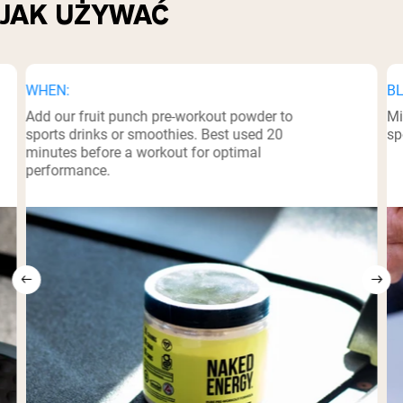
JAK UŻYWAĆ
WHEN:
BL
Add our fruit punch pre-workout powder to
Mi
sports drinks or smoothies. Best used 20
sp
minutes before a workout for optimal
performance.