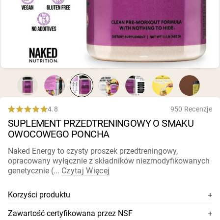
karmionych trawą
Białko kozie w proszku
Kazeina micelarna
Gainer masy
Kawa białkowa
Shop All Odżywki Białkowe
WEGAŃSKIE ODŻYWKI
Bestsellery
BIAŁKOWE
Białko grochu
Masło orzechowe
4.8
950 Recenzje
Rated
Proszek białkowy z nasion
SUPLEMENT PRZEDTRENINGOWY O SMAKU
4.8
Organiczny białko ryżowe
out
Shake'i białkowe
OWOCOWEGO PONCHA
of
Wegański gainer masy
5
Naked Energy to czysty proszek przedtreningowy,
stars
opracowany wyłącznie z składników niezmodyfikowanych
Shop All Wegańskie Odżywki Białkowe
genetycznie (...
Czytaj Więcej
Korzyści produktu
Tylko premium, wegańskie składniki
Zawartość certyfikowana przez NSF