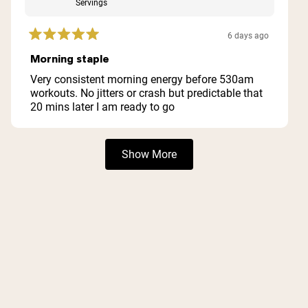
Servings
6 days ago
Rated
5
Morning staple
out
of
Very consistent morning energy before 530am
5
workouts. No jitters or crash but predictable that
stars
20 mins later I am ready to go
Loading...
Show More