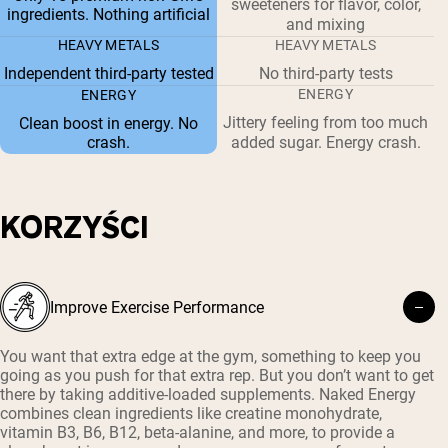
sweeteners for flavor, color,
ingredients. Nothing artificial
and mixing
HEAVY METALS
HEAVY METALS
Independent third-party tested
No third-party tests
ENERGY
ENERGY
Jittery feeling from too much
Clean boost in energy. No
crash.
added sugar. Energy crash.
KORZYŚCI
Improve Exercise Performance
You want that extra edge at the gym, something to keep you
going as you push for that extra rep. But you don’t want to get
there by taking additive-loaded supplements. Naked Energy
combines clean ingredients like creatine monohydrate,
vitamin B3, B6, B12, beta-alanine, and more, to provide a