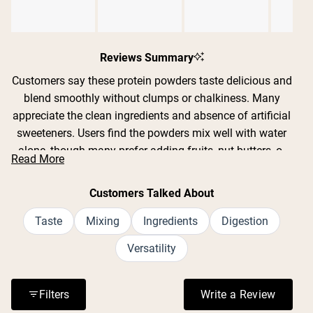
Shipping Country:
Language:
Slide
1
Reviews Summary
selected
Customers say these protein powders taste delicious and
Kup Teraz
blend smoothly without clumps or chalkiness. Many
appreciate the clean ingredients and absence of artificial
sweeteners. Users find the powders mix well with water
alone, though many prefer adding fruits, nut butters, or
Read More
milk alternatives. Common feedback includes praise for
flavors like strawberry banana, chocolate, pumpkin spice,
Customers Talked About
and hot cocoa. Several customers mention the powders
are gentle on sensitive stomachs and work well as meal
Taste
Mixing
Ingredients
Digestion
replacements. While most find the taste excellent, some
Versatility
note certain flavors can be too sweet or artificial-tasting
when mixed with liquid alone. Many reviews highlight the
filling nature and sustained energy these powders
Filters
Write a Review
(Opens in a n
provide.