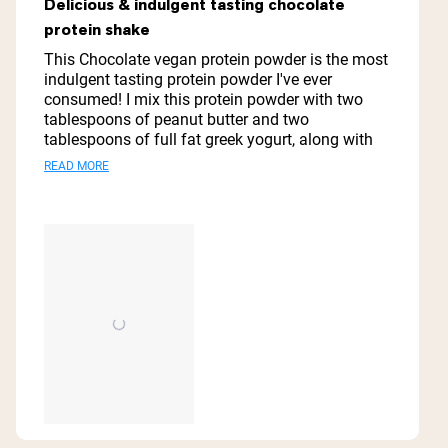
Delicious & indulgent tasting chocolate
out
protein shake
of
5
This Chocolate vegan protein powder is the most
stars
indulgent tasting protein powder I've ever
consumed! I mix this protein powder with two
tablespoons of peanut butter and two
tablespoons of full fat greek yogurt, along with
one tablespoon of honey and one cup of organic
Read
READ MORE
coconut milk, and one cup of ice cubes and it is
more
my go to meal replacement or after workout
drink! Thanks you Naked Nutrition for this vegan
about
protein powder! It is absolutely spectacular!
this
review