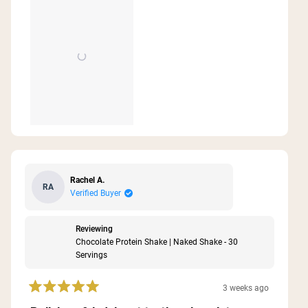
Rachel A.
RA
Verified Buyer
Reviewing
Chocolate Protein Shake | Naked Shake - 30
Servings
3 weeks ago
Rated
5