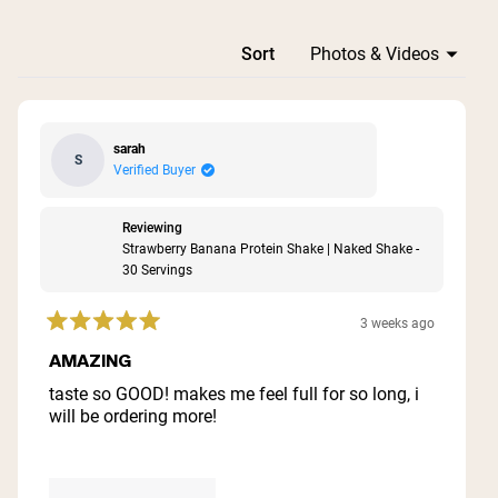
Loading...
Sort
sarah
S
Verified Buyer
Reviewing
Strawberry Banana Protein Shake | Naked Shake -
30 Servings
3 weeks ago
Rated
5
AMAZING
out
of
taste so GOOD! makes me feel full for so long, i
5
will be ordering more!
stars