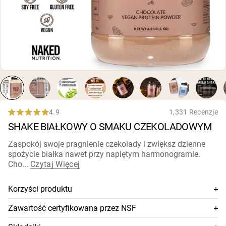
karmionych trawą
Białko kozie w proszku
Kazeina micelarna
Gainer masy
Kawa białkowa
Shop All Odżywki Białkowe
WEGAŃSKIE ODŻYWKI
Bestsellery
BIAŁKOWE
Białko grochu
Masło orzechowe
4.9
1,331 Recenzje
Rated
Proszek białkowy z nasion
SHAKE BIAŁKOWY O SMAKU CZEKOLADOWYM
4.9
Organiczny białko ryżowe
out
Shake'i białkowe
of
Zaspokój swoje pragnienie czekolady i zwiększ dzienne
Wegański gainer masy
5
spożycie białka nawet przy napiętym harmonogramie.
stars
Cho...
Czytaj Więcej
Shop All Wegańskie Odżywki Białkowe
Korzyści produktu
Białko wegańskie + oleje MCT + naturalne aromaty
Zawartość certyfikowana przez NSF
roślinne
Ten suplement posiada certyfikat NSF, co oznacza, że jego