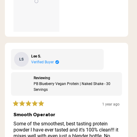
Lee S.
LS
Verified Buyer
Reviewing
PB Blueberry Vegan Protein | Naked Shake - 30
Servings
1 year ago
Rated
5
Smooth Operator
out
of
Some of the smoothest, best tasting protein
5
powder I have ever tasted and it's 100% clean!!! it
stars
mixes well with even just a blender bottle. No