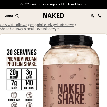
Od 2014 roku · Zaufanie ponad 1 miliona klientów
Menu
Odżywki Białkowe
Wegańskie Odżywki Białkowe
Shake białkowy o smaku czekoladowym
Popularne wyszukiwania
”Protein Powder“
”Overnight Oats“
”Vegan protein“
”Collagen“
”Micellar Casein“
ODŻYWKI BIAŁKOWE
Bestsellery
Serwatka z mleka krów karmionych
trawą
Izolat serwatki z mleka krów