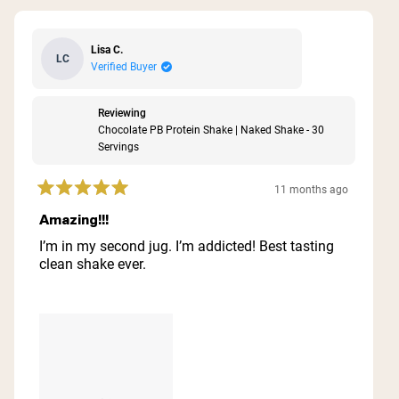
Lisa C.
LC
Verified Buyer
Reviewing
Chocolate PB Protein Shake | Naked Shake - 30
Servings
11 months ago
Rated
5
Amazing!!!
out
of
I’m in my second jug. I’m addicted! Best tasting
5
clean shake ever.
stars