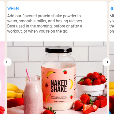
WHEN:
BL
Add our flavored protein shake powder to
Mi
water, smoothie milks, and baking recipes.
yo
Best used in the morning, before or after a
th
workout, or when you’re on the go.
on