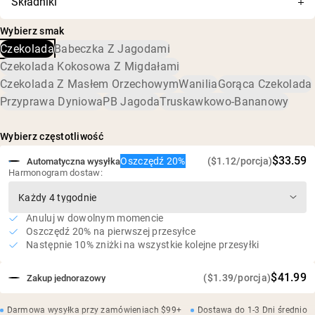
Składniki
20 g białka wegańskiego z surowego żółtego grochu
skład został dokładnie przetestowany pod kątem
Białko grochu, alkalizowane kakao, organiczny cukier
dokładności i czystości oraz potwierdzono brak
Białko przetworzone metodą ekstrakcji wodnej
Wybierz smak
kokosowy, naturalne roślinne aromaty, proszek MCT (olej
szkodliwych poziomów zanieczyszczeń, w tym metali
Przetwarzanie bez użycia kwasów i wybielaczy
Czekolada
Babeczka Z Jagodami
MCT, akacja), sól potasowa, sól morska, fermentowany
ciężkich i pestycydów.
Przyjazne dla środowiska farmy w USA i Kanadzie
cukier trzcinowy (Reb-M)
Czekolada Kokosowa Z Migdałami
Niska zawartość cukru
Czekolada Z Masłem Orzechowym
Wanilia
Gorąca Czekolada
Bez sztucznych słodzików, aromatów ani barwników
Przyprawa Dyniowa
PB Jagoda
Truskawkowo-Bananowy
Niezależne testy na obecność metali ciężkich
przeprowadzane przez zewnętrzne laboratoria
Wybierz częstotliwość
$33.59
Oszczędź 20%
($1.12/porcja)
Automatyczna wysyłka
Harmonogram dostaw:
Anuluj w dowolnym momencie
Oszczędź 20% na pierwszej przesyłce
Następnie 10% zniżki na wszystkie kolejne przesyłki
$41.99
($1.39/porcja)
Zakup jednorazowy
Darmowa wysyłka przy zamówieniach $99+
Dostawa do 1-3 Dni średnio