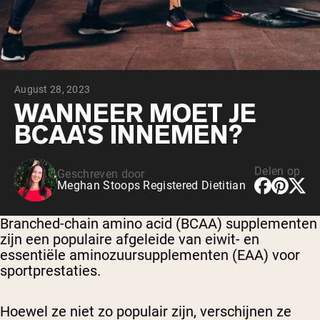
Chocolade Grasgevoerde Wei
Vanille grasgevoerde wei
Weidegevoerde wei
Shop All Protein Powders
August 28, 2023
VEGAN PROTEIN
Best Seller
WANNEER MOET JE
Erwteneiwit
BCAA'S INNEMEN?
Delen op
Geschreven door
Meghan Stoops Registered Dietitian
Shop All Vegan Protein
Branched-chain amino acid (BCAA) supplementen
zijn een populaire afgeleide van eiwit- en
essentiële aminozuursupplementen (EAA) voor
sportprestaties.
Hoewel ze niet zo populair zijn, verschijnen ze