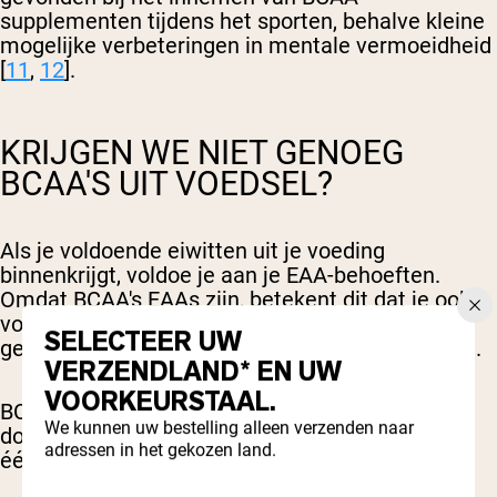
supplementen tijdens het sporten, behalve kleine
mogelijke verbeteringen in mentale vermoeidheid
[
11
,
12
].
KRIJGEN WE NIET GENOEG
BCAA'S UIT VOEDSEL?
Als je voldoende eiwitten uit je voeding
binnenkrijgt, voldoe je aan je EAA-behoeften.
Omdat BCAA's EAAs zijn, betekent dit dat je ook
voldoende hiervan binnenkrijgt om de algehele
SELECTEER UW
gezondheid en lichaamsfunctie te ondersteunen.
VERZENDLAND* EN UW
VOORKEURSTAAL.
BCAA-supplementen bevatten geconcentreerde
We kunnen uw bestelling alleen verzenden naar
doses leucine, isoleucine en valine die je niet uit
adressen in het gekozen land.
één eiwitrijk voedingsmiddel kunt halen.