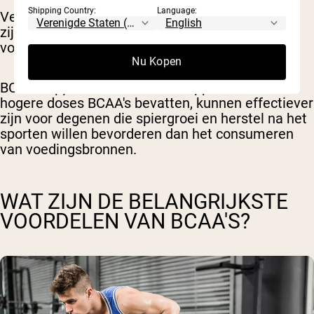
Shipping Country:
Language:
Veel van de onderzochte voordelen van BCAA's
zijn gevonden in studies die geconcentreerde
vormen gebruikten, daarom
Nu Kopen
BCAA-supplementen of eiwitsupplementen die
hogere doses BCAA's bevatten, kunnen effectiever
zijn voor degenen die spiergroei en herstel na het
sporten willen bevorderen dan het consumeren
van voedingsbronnen.
WAT ZIJN DE BELANGRIJKSTE
VOORDELEN VAN BCAA'S?