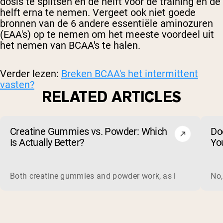
dosis te splitsen en de helft voor de training en de
helft erna te nemen. Vergeet ook niet goede
bronnen van de 6 andere essentiële aminozuren
(EAA's) op te nemen om het meeste voordeel uit
het nemen van BCAA's te halen.
Verder lezen:
Breken BCAA's het intermittent
vasten?
RELATED ARTICLES
Creatine Gummies vs. Powder: Which
Do
Is Actually Better?
Yo
Both creatine gummies and powder work, as long as the prod
No,