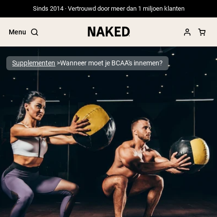
Sinds 2014 · Vertrouwd door meer dan 1 miljoen klanten
Menu
Supplementen
Wanneer moet je BCAA's innemen?
Populaire Zoektermen
”Protein Powder“
”Overnight Oats“
”Vegan protein“
”Collagen“
”Micellar Casein“
PROTEIN POWDERS
Best Seller
Erwteneiwit
Grasgevoerd Wei Eiwit Poeder
Collageenpeptiden