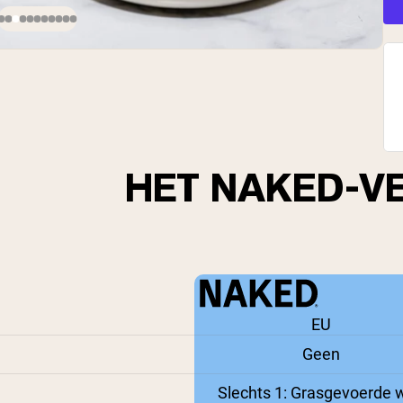
HET NAKED-V
EU
Geen
Slechts 1: Grasgevoerde w