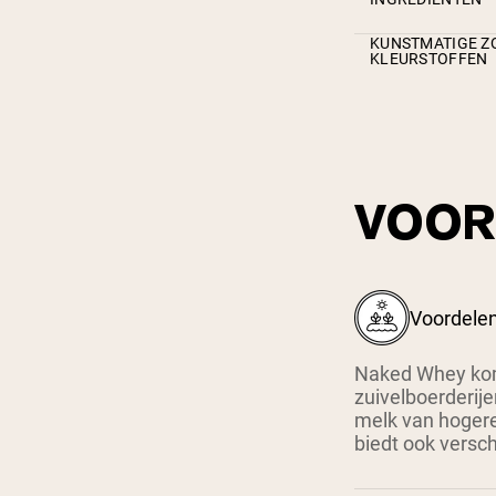
KUNSTMATIGE ZO
KLEURSTOFFEN
VOOR
Voordelen
Naked Whey kom
zuivelboerderije
melk van hogere 
biedt ook versc