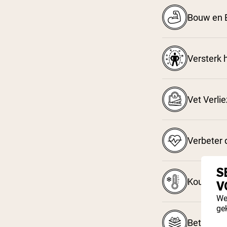
Bouw en 
Versterk
Vet Verli
Verbeter 
S
Koud Ver
V
We
ge
Betere Ab