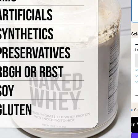
Sel
L
Gr
In