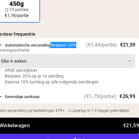
450g
15 porties
€1,79/portie
ecteer frequentie
(€1,44/portie)
€21,59
Bespaar 20%
Automatische verzending
everingsschema:
Altijd opzegbaar
Bespaar 20% op je 1e zending
Daarna 10% korting op alle volgende zendingen
(€1,79/portie)
€26,99
Eenmalige aankoop
atis verzending op bestellingen €79+
Levering in 1-3 Dagen gemiddeld
 Winkelwagen
€21,59