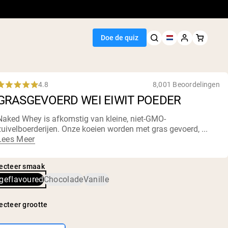
Doe de quiz
4.8
8,001 Beoordelingen
Rated
GRASGEVOERD WEI EIWIT POEDER
.8
out
of
Naked Whey is afkomstig van kleine, niet-
GMO-
5
zuivelboerderijen
. Onze koeien worden met gras gevoerd, ...
Seller
tars
Lees Meer
wit
ecteer smaak
geflavoured
Chocolade
Vanille
ecteer grootte
egan Protein