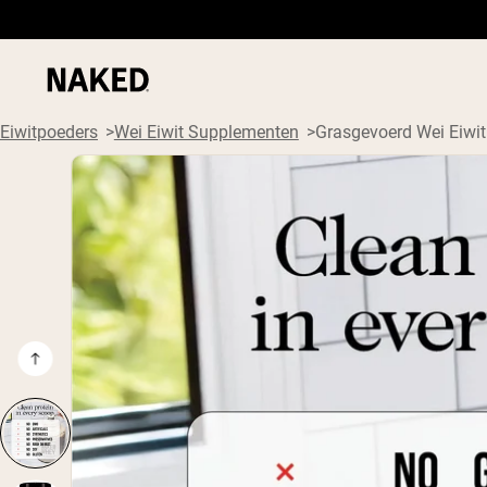
Eiwitpoeders
Wei Eiwit Supplementen
Grasgevoerd Wei Eiwit
PROTEIN
Populaire Zoektermen
”Protein Powder“
”Overnight Oats“
”Vegan protein“
”Collagen“
”Micellar Casein“