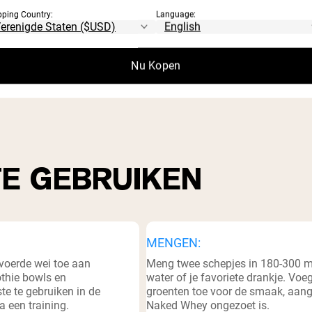
pping Country:
Language:
Nu Kopen
ingswaarden
TE GEBRUIKEN
MENGEN:
voerde wei toe aan
Meng twee schepjes in 180-300 m
thie bowls en
water of je favoriete drankje. Voeg
te te gebruiken in de
groenten toe voor de smaak, aan
a een training.
Naked Whey ongezoet is.