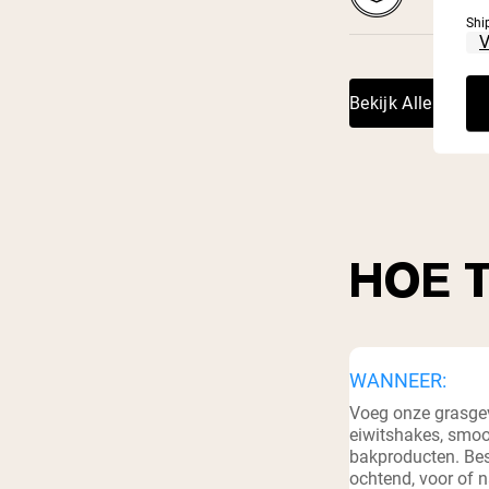
Shi
Bekijk Alle Voed
⁸
HOE 
WANNEER:
Voeg onze grasge
eiwitshakes, smoo
bakproducten. Bes
ochtend, voor of n