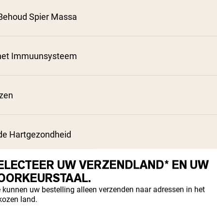
Behoud Spier Massa
 het Immuunsysteem
²
³
ezen
⁴
de Hartgezondheid
⁶
ELECTEER UW VERZENDLAND* EN UW
werkt
OORKEURSTAAL.
 kunnen uw bestelling alleen verzenden naar adressen in het
kozen land.
sorptie