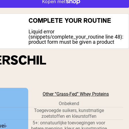
COMPLETE YOUR ROUTINE
Liquid error
(snippets/complete_your_routine line 48):
product form must be given a product
ERSCHIL
Other “Grass-Fed” Whey Proteins
Onbekend
Toegevoegde suikers, kunstmatige
zoetstoffen en kleurstoffen
5+: onnatuurlijke toevoegingen voor
ei-
betere menging, kleur en kunstmatige