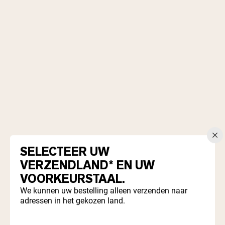
Chocolade Grasgevoerde Wei
Vanille grasgevoerde wei
Weidegevoerde wei
Shop All Protein Powders
VEGAN PROTEIN
Best Seller
Erwteneiwit
SELECTEER UW
Shop All Vegan Protein
VERZENDLAND* EN UW
VOORKEURSTAAL.
We kunnen uw bestelling alleen verzenden naar
adressen in het gekozen land.