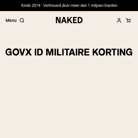
Sinds 2014 · Vertrouwd door meer dan 1 miljoen klanten
Menu
GOVX ID MILITAIRE KORTING
Populaire Zoektermen
”Protein Powder“
”Overnight Oats“
”Vegan protein“
”Collagen“
”Micellar Casein“
PROTEIN POWDERS
Best Seller
Erwteneiwit
Grasgevoerd Wei Eiwit Poeder
Collageenpeptiden