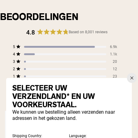
BEOORDELINGEN
4.8
Based on 8,001 reviews
Rated
4.8
Total
Total
Total
Total
Total
5
6.9k
out
Rated out of 5 stars
5
4
3
2
1
4
of
1.1k
star
star
star
star
star
Rated out of 5 stars
5
reviews:
reviews:
reviews:
reviews:
reviews:
3
20
Rated out of 5 stars
6.9k
1.1k
20
12
23
stars
2
12
Rated out of 5 stars
1
23
Rated out of 5 stars
SELECTEER UW
99%
VERZENDLAND* EN UW
would recommend these products
VOORKEURSTAAL.
We kunnen uw bestelling alleen verzenden naar
adressen in het gekozen land.
Shipping Country:
Language: