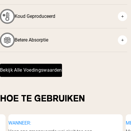
⁶
Koud Geproduceerd
⁷
Betere Absorptie
Bekijk Alle Voedingswaarden
⁸
HOE TE GEBRUIKEN
WANNEER:
M