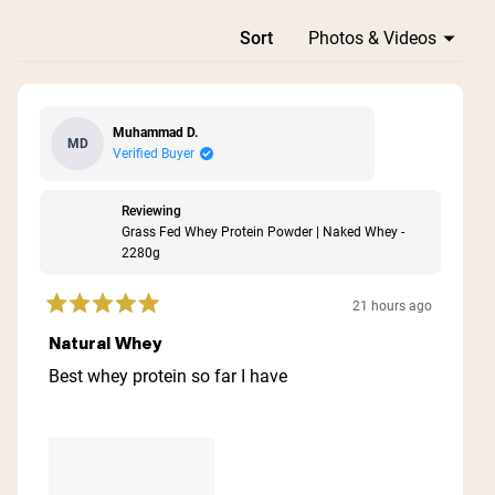
Loading...
Sort
Muhammad D.
MD
Verified Buyer
Reviewing
Grass Fed Whey Protein Powder | Naked Whey -
2280g
21 hours ago
Rated
5
Natural Whey
out
of
Best whey protein so far I have
5
stars