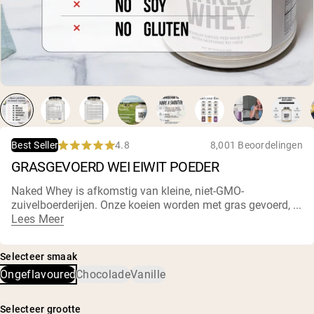
Chocolade Grasgevoerde Wei
Vanille grasgevoerde wei
Weidegevoerde wei
Shop All Protein Powders
VEGAN PROTEIN
Best Seller
Erwteneiwit
4.8
8,001 Beoordelingen
Best Seller
Rated
GRASGEVOERD WEI EIWIT POEDER
4.8
out
of
Naked Whey is afkomstig van kleine, niet-
GMO-
5
zuivelboerderijen
. Onze koeien worden met gras gevoerd, ...
stars
Shop All Vegan Protein
Lees Meer
Selecteer smaak
Ongeflavoured
Chocolade
Vanille
Selecteer grootte