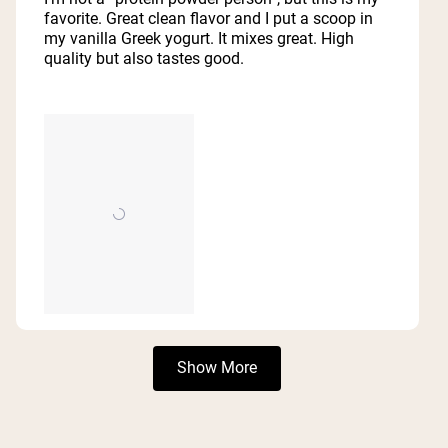
5
favorite. Great clean flavor and I put a scoop in
stars
my vanilla Greek yogurt. It mixes great. High
quality but also tastes good.
Loading...
Show More