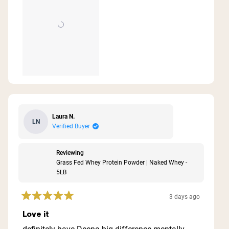
Laura N.
LN
Verified Buyer
Reviewing
Grass Fed Whey Protein Powder | Naked Whey -
5LB
3 days ago
Rated
5
Love it
out
of