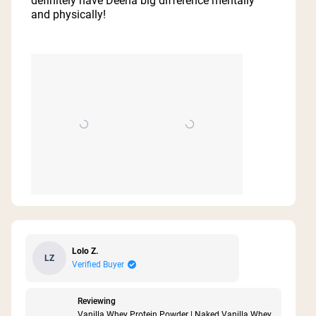
definitely have Deena big difference mentally
5
and physically!
stars
Lolo Z.
LZ
Verified Buyer
Reviewing
Vanilla Whey Protein Powder | Naked Vanilla Whey