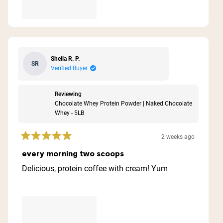
Sheila R. P.
SR
Verified Buyer
Reviewing
Chocolate Whey Protein Powder | Naked Chocolate
Whey - 5LB
2 weeks ago
Rated
5
every morning two scoops
out
of
Delicious, protein coffee with cream! Yum
5
stars