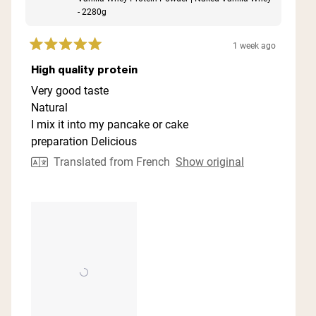
- 2280g
1 week ago
Rated
5
High quality protein
out
of
Very good taste
5
Natural
stars
I mix it into my pancake or cake
preparation Delicious
Translated from French
Show original