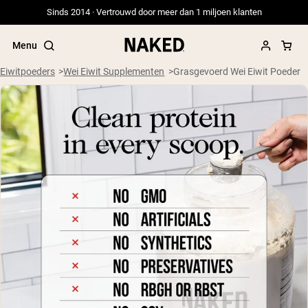
Sinds 2014 · Vertrouwd door meer dan 1 miljoen klanten
Menu
Eiwitpoeders
Wei Eiwit Supplementen
Grasgevoerd Wei Eiwit Poeder
Populaire Zoektermen
”Protein Powder“
”Overnight Oats“
”Vegan protein“
”Collagen“
”Micellar Casein“
PROTEIN POWDERS
Best Seller
Erwteneiwit
Grasgevoerd Wei Eiwit Poeder
Collageenpeptiden