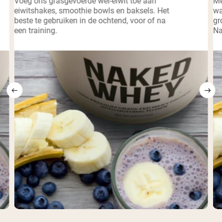
Voeg ons grasgevoerde wei-eiwit toe aan
Me
eiwitshakes, smoothie bowls en baksels. Het
wa
beste te gebruiken in de ochtend, voor of na
gr
een training.
Na