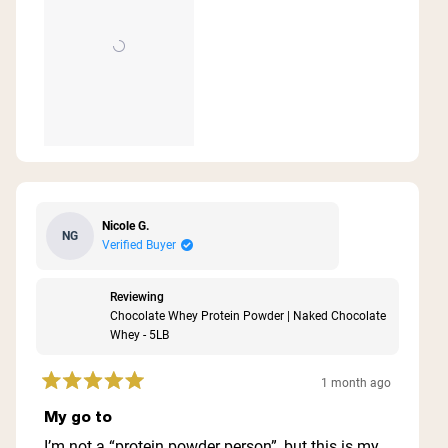
Nicole G.
NG
Verified Buyer
Reviewing
Chocolate Whey Protein Powder | Naked Chocolate
Whey - 5LB
1 month ago
Rated
5
My go to
out
of
I’m not a “protein powder person”, but this is my