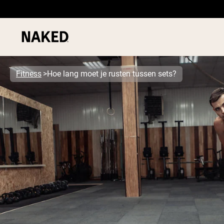
Fitness
Hoe lang moet je rusten tussen sets?
PROTEIN
Populaire Zoektermen
”Protein Powder“
”Overnight Oats“
”Vegan protein“
”Collagen“
”Micellar Casein“