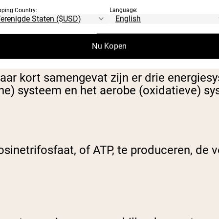
pping Country:
Language:
en van energie te voorzien, zodat je de vol
Nu Kopen
ar kort samengevat zijn er drie energiesys
he) systeem en het aerobe (oxidatieve) sy
etrifosfaat, of ATP, te produceren, de ve