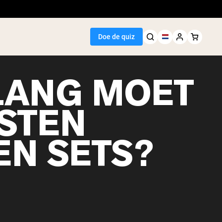
Doe de quiz
LANG MOET
USTEN
Seller
EN SETS?
wit
egan Protein