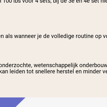
n 100 lbs voor 4 sets, bij de 3e en 4e set 
n als wanneer je de volledige routine op vo
t onderzochte, wetenschappelijk onderbo
kan leiden tot snellere herstel en minder 