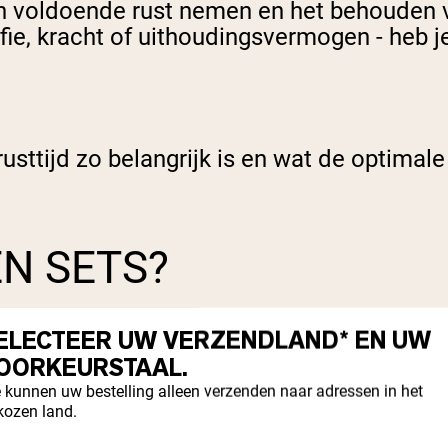
sen voldoende rust nemen en het behouden 
fie, kracht of uithoudingsvermogen - heb je
ttijd zo belangrijk is en wat de optimale 
N SETS?
en energie nodig om zware oefeningen uit 
ELECTEER UW VERZENDLAND* EN UW
an produceren en gebruiken.
OORKEURSTAAL.
 kunnen uw bestelling alleen verzenden naar adressen in het
kozen land.