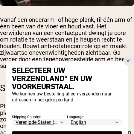
Vanaf een onderarm- of hoge plank, til één arm of
één been van de vloer en houd vast. Het
verwijderen van een contactpunt dwingt je core
om rotatie te weerstaan en je heupen recht te
houden. Bouwt anti-rotatiecontrole op en maakt
zijwaartse onevenwichtigheden zichtbaar. Ga
verder door een tegenovergestelde arm en been
samen op te tillen.
SELECTEER UW
VERZENDLAND* EN UW
VOORKEURSTAAL.
STABILITEITSBALPLANK
We kunnen uw bestelling alleen verzenden naar
adressen in het gekozen land.
Plaats je onderarmen op een stabiliteitsbal in
plaats van op de vloer. Het onstabiele oppervlak
Shipping Country:
Language:
zorgt ervoor dat je core extra hard moet werken
om de bal stil te houden, wat
verhoogt de
activatie van de core-spieren
vergeleken met een