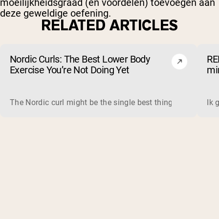
moeilijkheidsgraad (en voordelen) toevoegen aan
deze geweldige oefening.
RELATED ARTICLES
Nordic Curls: The Best Lower Body
RE
Exercise You’re Not Doing Yet
mi
The Nordic curl might be the single best thing you can do f
Ik 