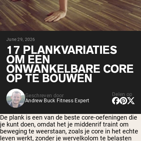
Chocolade Grasgevoerde Wei
Vanille grasgevoerde wei
Weidegevoerde wei
Shop All Protein Powders
June 29, 2026
VEGAN PROTEIN
Best Seller
17 PLANKVARIATIES
Erwteneiwit
OM EEN
ONWANKELBARE CORE
OP TE BOUWEN
Delen op
Geschreven door
Shop All Vegan Protein
Andrew Buck Fitness Expert
De plank is een van de beste core-oefeningen die
je kunt doen, omdat het je middenrif traint om
beweging te weerstaan, zoals je core in het echte
leven werkt, zonder je wervelkolom te belasten