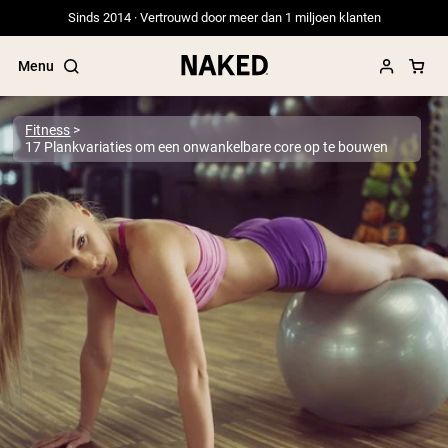
Sinds 2014 · Vertrouwd door meer dan 1 miljoen klanten
Menu
Fitness
17 Plankvariaties om een onwankelbare core op te bouwen
Populaire Zoektermen
”Protein Powder“
”Overnight Oats“
”Vegan protein“
”Collagen“
”Micellar Casein“
PROTEIN POWDERS
Best Seller
Erwteneiwit
Grasgevoerd Wei Eiwit Poeder
Collageenpeptiden