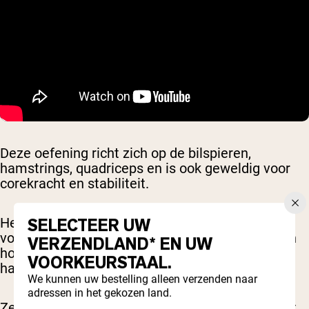
Deze oefening richt zich op de bilspieren,
hamstrings, quadriceps en is ook geweldig voor
corekracht en stabiliteit.
SELECTEER UW
Het is een eenvoudige beweging. Sta met je
voeten op heupbreedte, knieën licht gebogen, en
VERZENDLAND* EN UW
houd twee dumbbells langs je zij, met de
VOORKEURSTAAL.
handpalmen naar binnen gericht.
We kunnen uw bestelling alleen verzenden naar
adressen in het gekozen land.
Zet een stap vooruit met het rechterbeen, totdat