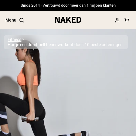
Sinds 2014 · Vertrouwd door meer dan 1 miljoen klanten
Menu
Fitness
Hoe je een dumbbell-benenworkout doet: 10 beste oefeningen
Populaire Zoektermen
”Protein Powder“
”Overnight Oats“
”Vegan protein“
”Collagen“
”Micellar Casein“
PROTEIN POWDERS
Best Seller
Erwteneiwit
Grasgevoerd Wei Eiwit Poeder
Collageenpeptiden