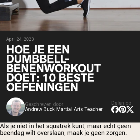
Chocolade Grasgevoerde Wei
Vanille grasgevoerde wei
Weidegevoerde wei
Shop All Protein Powders
April 24, 2023
VEGAN PROTEIN
Best Seller
HOE JE EEN
Erwteneiwit
DUMBBELL-
BENENWORKOUT
DOET: 10 BESTE
OEFENINGEN
Shop All Vegan Protein
Delen op
Geschreven door
Andrew Buck Martial Arts Teacher
Als je niet in het squatrek kunt, maar echt geen
beendag wilt overslaan, maak je geen zorgen.