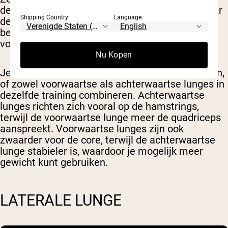
de linkerknie bijna de vloer raakt. Keer terug naar
Shipping Country:
Language:
de oorspronkelijke positie en herhaal, met beide
benen (je kunt afwisselen per herhaling, of een
volledige set per been doen).
Nu Kopen
Je kunt dit ook als een achterwaartse lunge doen,
of zowel voorwaartse als achterwaartse lunges in
dezelfde training combineren. Achterwaartse
lunges richten zich vooral op de hamstrings,
terwijl de voorwaartse lunge meer de quadriceps
aanspreekt. Voorwaartse lunges zijn ook
zwaarder voor de core, terwijl de achterwaartse
lunge stabieler is, waardoor je mogelijk meer
gewicht kunt gebruiken.
LATERALE LUNGE