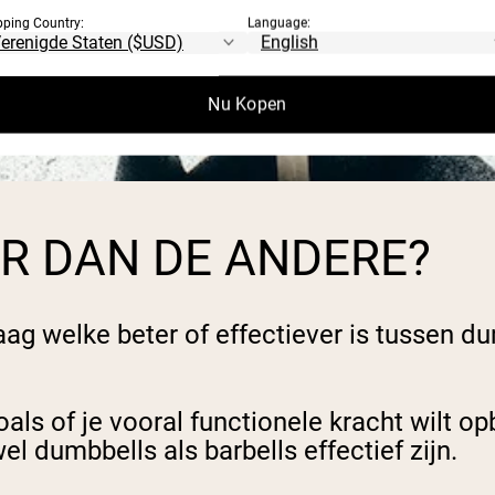
pping Country:
Language:
Nu Kopen
ER DAN DE ANDERE?
ag welke beter of effectiever is tussen du
oals of je vooral functionele kracht wilt o
l dumbbells als barbells effectief zijn.