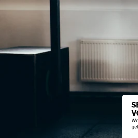
S
V
We
ge