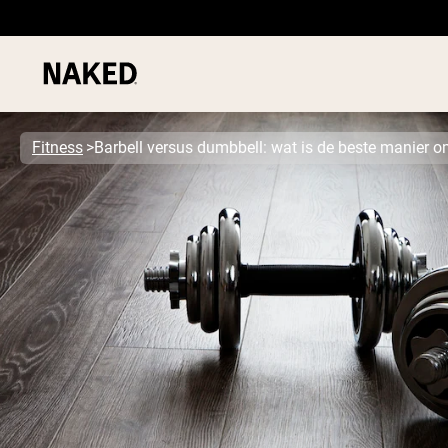
Fitness
Barbell versus dumbbell: wat is de beste manier om
PROTEIN
Populaire Zoektermen
”Protein Powder“
”Overnight Oats“
”Vegan protein“
”Collagen“
”Micellar Casein“