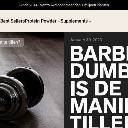
Sinds 2014 · Vertrouwd door meer dan 1 miljoen klanten
Best Sellers
Protein Powder
Supplements
January 30, 2023
 te tillen?
BARB
DUMB
 POWDERS
VEGAN PROTEIN
Best Seller
Best 
IS DE
Erwteneiwit
Erwtenei
Grasgevoerd Wei Eiwit
Poeder
MANI
Collageenpeptiden
Chocolade
Grasgevoerde Wei
Vanille grasgevoerde
TILLE
wei
Weidegevoerde wei
Shop All V
Shop All Protein Powders