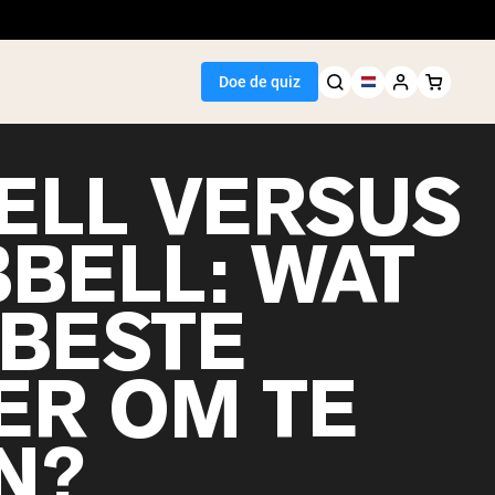
Doe de quiz
ELL VERSUS
BELL: WAT
Seller
 BESTE
wit
ER OM TE
N?
egan Protein