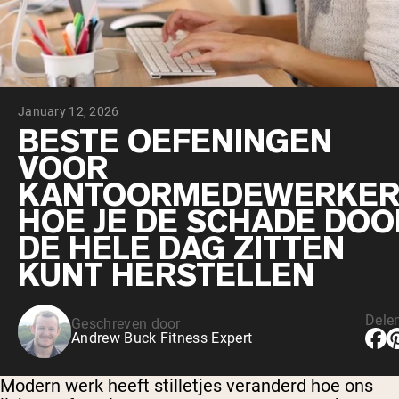
Chocolade Grasgevoerde Wei
Vanille grasgevoerde wei
Weidegevoerde wei
Shop All Protein Powders
January 12, 2026
VEGAN PROTEIN
Best Seller
BESTE OEFENINGEN
Erwteneiwit
VOOR
KANTOORMEDEWERKER
HOE JE DE SCHADE DOO
DE HELE DAG ZITTEN
KUNT HERSTELLEN
Shop All Vegan Protein
Dele
Geschreven door
Andrew Buck Fitness Expert
Modern werk heeft stilletjes veranderd hoe ons