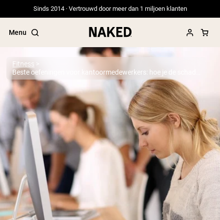
Sinds 2014 · Vertrouwd door meer dan 1 miljoen klanten
Menu
Fitness
Beste oefeningen voor kantoormedewerkers: hoe je de schade door de hele dag zitten kunt herstellen
Populaire Zoektermen
”Protein Powder“
”Overnight Oats“
”Vegan protein“
”Collagen“
”Micellar Casein“
PROTEIN POWDERS
Best Seller
Erwteneiwit
Grasgevoerd Wei Eiwit Poeder
Collageenpeptiden