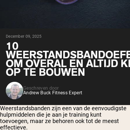
Chocolade Grasgevoerde Wei
Vanille grasgevoerde wei
Weidegevoerde wei
Shop All Protein Powders
December 09, 2025
VEGAN PROTEIN
Best Seller
10
Erwteneiwit
WEERSTANDSBANDOEF
OM OVERAL EN ALTIJD 
OP TE BOUWEN
Geschreven door
Shop All Vegan Protein
Andrew Buck Fitness Expert
Weerstandsbanden zijn een van de eenvoudigste
hulpmiddelen die je aan je training kunt
toevoegen, maar ze behoren ook tot de meest
effectieve.