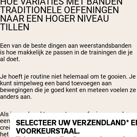
HOE VARIATIES MET BANDEN
TRADITIONELE OEFENINGEN
NAAR EEN HOGER NIVEAU
TILLEN
Een van de beste dingen aan weerstandsbanden
is hoe makkelijk ze passen in de trainingen die je
al doet.
Je hoeft je routine niet helemaal om te gooien. Je
kunt simpelweg een band toevoegen aan
bewegingen die je goed kent en meteen voelen ze
anders aan.
Als je een band toevoegt aan oefeningen zoals
een squat, een hip thrust of zelfs een push-up,
SELECTEER UW VERZENDLAND* E
creëer je extra spanning precies waar je spieren
VOORKEURSTAAL.
het sterkst zijn. Dat betekent dat de beweging