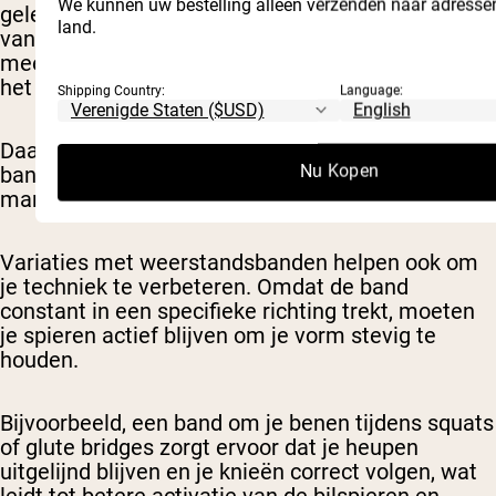
We kunnen uw bestelling alleen verzenden naar adresse
geleidelijk zwaarder wordt naarmate je het einde
land.
van de herhaling bereikt, wat je lichaam leert om
meer kracht te leveren en stabiel te blijven door
het hele bewegingsbereik.
Shipping Country:
Language:
Daarom trainen atleten en powerlifters soms met
Nu Kopen
banden: ze dagen je spieren op een andere
manier uit dan een vast gewicht.
Variaties met weerstandsbanden helpen ook om
je techniek te verbeteren. Omdat de band
constant in een specifieke richting trekt, moeten
je spieren actief blijven om je vorm stevig te
houden.
Bijvoorbeeld, een band om je benen tijdens squats
of glute bridges zorgt ervoor dat je heupen
uitgelijnd blijven en je knieën correct volgen, wat