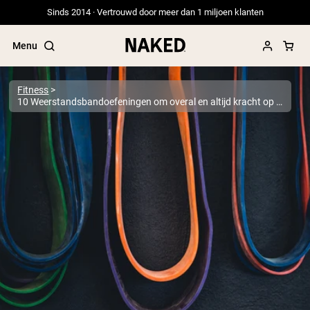
Sinds 2014 · Vertrouwd door meer dan 1 miljoen klanten
Menu
Fitness
10 Weerstandsbandoefeningen om overal en altijd kracht op te bouwen
Populaire Zoektermen
”Protein Powder“
”Overnight Oats“
”Vegan protein“
”Collagen“
”Micellar Casein“
PROTEIN POWDERS
Best Seller
Erwteneiwit
Grasgevoerd Wei Eiwit Poeder
Collageenpeptiden