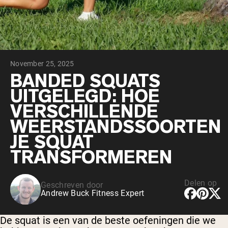
Chocolade Grasgevoerde Wei
Vanille grasgevoerde wei
Weidegevoerde wei
Shop All Protein Powders
November 25, 2025
VEGAN PROTEIN
Best Seller
BANDED SQUATS
Erwteneiwit
UITGELEGD: HOE
VERSCHILLENDE
WEERSTANDSSOORTEN
JE SQUAT
TRANSFORMEREN
Shop All Vegan Protein
Delen op
Geschreven door
Andrew Buck Fitness Expert
De squat is een van de beste oefeningen die we