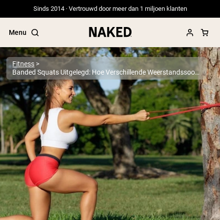
Sinds 2014 · Vertrouwd door meer dan 1 miljoen klanten
Menu
Fitness
Banded Squats Uitgelegd: Hoe Verschillende Weerstandssoorten Je Squat Transformeren
Populaire Zoektermen
”Protein Powder“
”Overnight Oats“
”Vegan protein“
”Collagen“
”Micellar Casein“
PROTEIN POWDERS
Best Seller
Erwteneiwit
Grasgevoerd Wei Eiwit Poeder
Collageenpeptiden