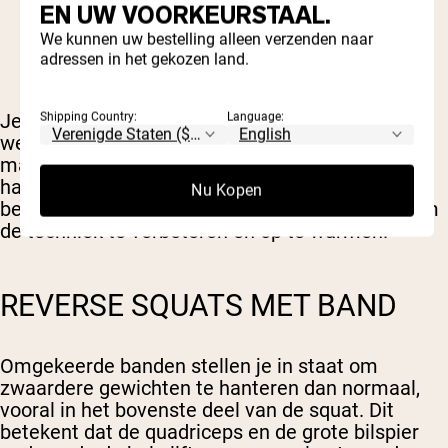
EN UW VOORKEURSTAAL.
De middelste bilspier (gluteus medius)
We kunnen uw bestelling alleen verzenden naar
De kleine bilspier (gluteus minimus)
adressen in het gekozen land.
De diepe externe rotatoren rond de heup
Je quadriceps, grote bilspier en hamstrings
Shipping Country:
Language:
werken nog steeds zoals bij een gewone squat,
maar deze stabiliserende spieren moeten veel
harder werken om de juiste kniebeweging te
Nu Kopen
behouden. Daarom zijn loopbands zo populair om
de techniek te verbeteren en op te warmen.
REVERSE SQUATS MET BAND
Omgekeerde banden stellen je in staat om
zwaardere gewichten te hanteren dan normaal,
vooral in het bovenste deel van de squat. Dit
betekent dat de quadriceps en de grote bilspier