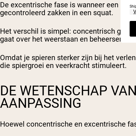
De excentrische fase is wanneer een spier
Shi
gecontroleerd zakken in een squat.
Het verschil is simpel: concentrisch gaat 
gaat over het weerstaan en beheersen van
Omdat je spieren sterker zijn bij het verle
die spiergroei en veerkracht stimuleert.
DE WETENSCHAP VAN
AANPASSING
Hoewel concentrische en excentrische fase