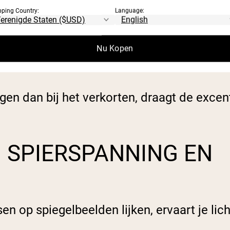
 onder spanning verlengt, zoals het terug 
pping Country:
Language:
Nu Kopen
over het produceren van kracht om een gewi
 kracht.
ngen dan bij het verkorten, draagt de excen
 SPIERSPANNING EN
n op spiegelbeelden lijken, ervaart je li