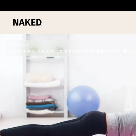
Fitness
Excentrische versus concentrische bewegingen: hoe elke fa
PROTEIN
Populaire Zoektermen
”Protein Powder“
”Overnight Oats“
”Vegan protein“
”Collagen“
”Micellar Casein“