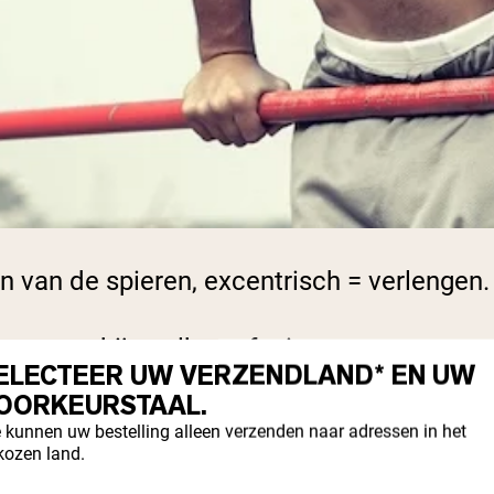
en
van de spieren,
excentrisch = verlengen
.
sen van bijna elke oefening.
ELECTEER UW VERZENDLAND* EN UW
OORKEURSTAAL.
r verkort tijdens het samentrekken, zoals 
 kunnen uw bestelling alleen verzenden naar adressen in het
g bij een bankdrukken.
kozen land.