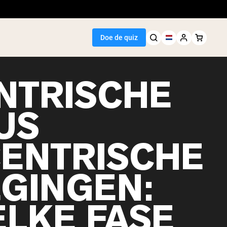
Doe de quiz
NTRISCHE
US
Seller
ENTRISCHE
wit
GINGEN:
ELKE FASE
egan Protein