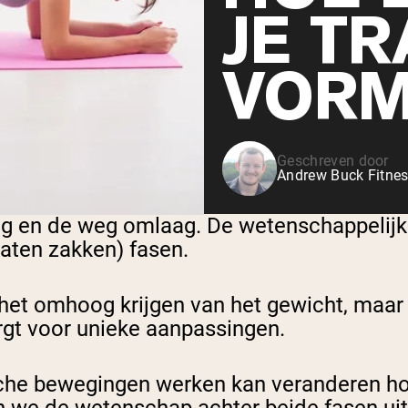
JE TR
VORM
Geschreven door
Andrew Buck Fitnes
oog en de weg omlaag. De wetenschappelijk
laten zakken) fasen.
et omhoog krijgen van het gewicht, maar d
rgt voor unieke aanpassingen.
che bewegingen werken kan veranderen hoe 