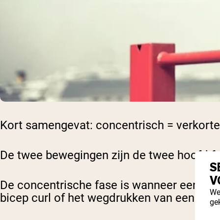
Kort samengevat:
concentrisch = verkort
De twee bewegingen zijn de twee hoofd fa
S
V
De concentrische fase is wanneer een spie
We
bicep curl of het wegdrukken van een stan
ge