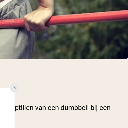
het optillen van een dumbbell bij een