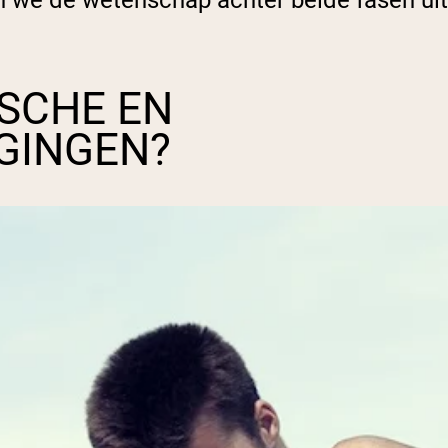
en we de wetenschap achter beide fasen uit
SCHE EN
GINGEN?