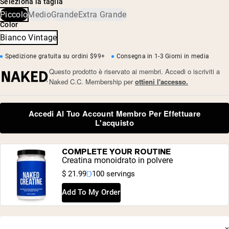
Seleziona la taglia
Lavaggio vintage
Piccolo
Medio
Grande
Extra Grande
• XS: Lunghezza 25” x Torace 44 1/2”
Color
• S: Lunghezza 26” x Torace 46 1/2”
• M: Lunghezza 27” x Torace 48 1/2”
Bianco Vintage
• L: Lunghezza 28” x Torace 50 1/2”
• XL: Lunghezza 29” x Torace 52 1/2”
Spedizione gratuita su ordini $99+
Consegna in 1-3 Giorni in media
• XXL: Lunghezza 30” x Torace 54 1/2”
Questo prodotto è riservato ai membri. Accedi o iscriviti a
Naked C.C. Membership per
ottieni l'accesso.
Accedi Al Tuo Account Membro Per Effettuare
L'acquisto
Shipping Country:
Language:
COMPLETE YOUR ROUTINE
Creatina monoidrato in polvere
Acquista Ora
$ 21.99
100 servings
Add To My Order