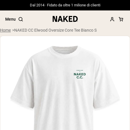
Dal 2014 · Fidato da oltre 1 milione di clienti
Menu
Home
NAKED CC Elwood Oversize Core Tee Bianco S
Termini di ricerca popolari
”Protein Powder“
”Overnight Oats“
”Vegan protein“
”Collagen“
”Micellar Casein“
PROTEIN POWDERS
Best Seller
Siero di latte da bovini alimentati a erba
Isolato di siero di latte da bovini
alimentati a erba