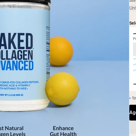
Ste
Caffè Proteico
Un
Shop All Protein Powders
Sel
P
Sp
Ag