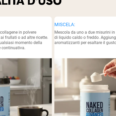
LITÀ D'USO
pping Country:
Language:
Acquista Ora
MISCELA:
 collagene in polvere
Mescola da uno a due misurini in
ai frullati o ad altre ricette.
di liquido caldo o freddo. Aggiungi
qualsiasi momento della
aromatizzanti per esaltare il gusto
 continuativa.