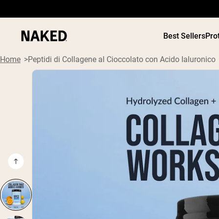
Best Sellers
Pro
Home
Peptidi di Collagene al Cioccolato con Acido Ialuronico
PROTEIN
Termini di ricerca popolari
”Protein Powder“
”Overnight Oats“
”Vegan protein“
”Collagen“
”Micellar Casein“