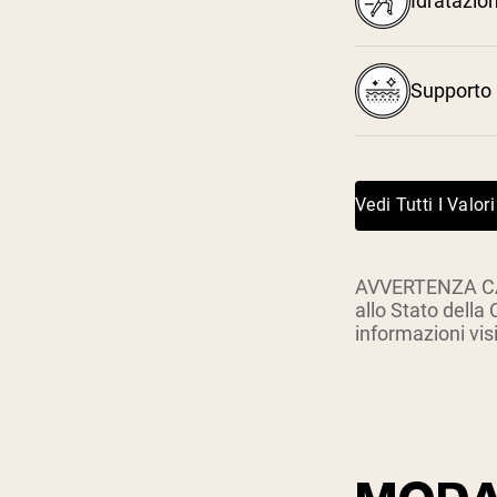
Idratazio
Supporto m
Vedi Tutti I Valori
AVVERTENZA CA: 
allo Stato della 
informazioni vi