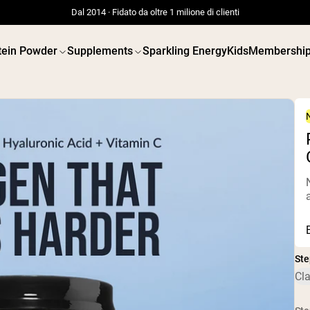
Dal 2014 · Fidato da oltre 1 milione di clienti
tein Powder
Supplements
Sparkling Energy
Kids
Membershi
 POWDERS
VEGAN PROTEIN
Best Seller
Best 
Siero di latte da bovini
Proteina d
alimentati a erba
Burro di 
Isolato di siero di latte
Polvere d
da bovini alimentati a
semi
erba
Proteine d
Polvere di proteine di
biologich
Ste
capra
Frullati p
Cl
Caseina micellare
Increment
Incrementatore di
vegano
massa
Shop All V