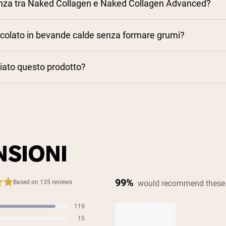
renza tra Naked Collagen e Naked Collagen Advanced?
olato in bevande calde senza formare grumi?
liato questo prodotto?
NSIONI
99%
would recommend these
Based on 135 reviews
119
s
15
s