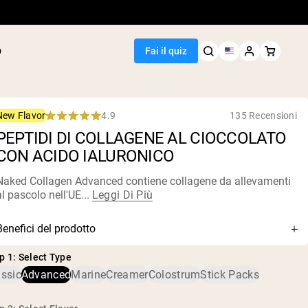
p
Fai il quiz
4.9
135 Recensioni
New Flavor
Rated
PEPTIDI DI COLLAGENE AL CIOCCOLATO
4.9
out
CON ACIDO IALURONICO
of
5
Seller
stars
Naked Collagen
Advanced contiene collagene da allevamenti
al pascolo nell'UE...
Leggi Di Più
i piselli
arachidi
i proteine di
Benefici del prodotto
i riso
Peptidi di collagene premium al 100% + Acido Ialuronico +
e
p 1: Select Type
Vitamina C
roteici
assic
Advanced
Marine
Creamer
Colostrum
Stick Packs
atore di peso
Da pelli bovine europee allevate al pascolo e nutrite con
erba
egan Protein