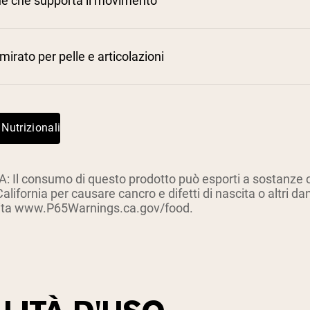
ne che supporta il movimento
irato per pelle e articolazioni
 Nutrizionali
Il consumo di questo prodotto può esporti a sostanze chi
California per causare cancro e difetti di nascita o altri da
sita www.P65Warnings.ca.gov/food.