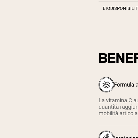
BIODISPONIBILI
BENEF
Formula 
La vitamina C a
quantità raggiung
mobilità articola