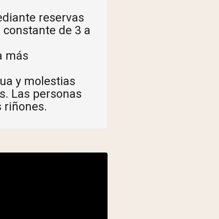
ediante reservas
a constante de 3 a
a más
ua y molestias
s. Las personas
s riñones.