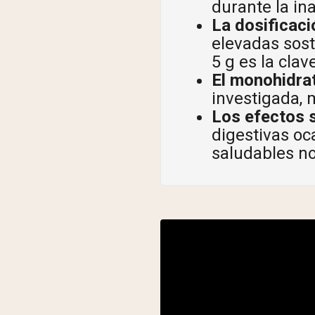
durante la ina
La dosificaci
elevadas sost
5 g es la clav
El monohidrat
investigada, 
Los efectos 
digestivas o
saludables no