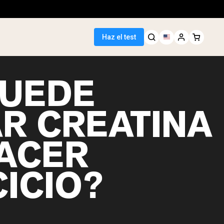
Haz el test
PUEDE
R CREATINA
HACER
CICIO?