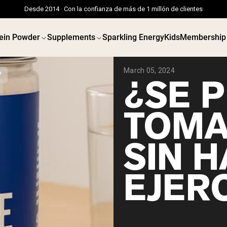
Desde 2014 · Con la confianza de más de 1 millón de clientes
ein Powder
Supplements
Sparkling Energy
Kids
Membership
March 05, 2024
?
¿SE 
TOMA
SIN 
EJER