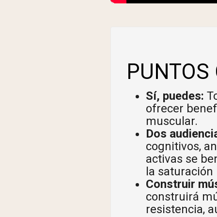
Shi
PUNTOS 
Sí, puedes:
To
ofrecer benef
muscular.
Dos audienci
cognitivos, a
activas se be
la saturación
Construir mú
construirá mú
resistencia,