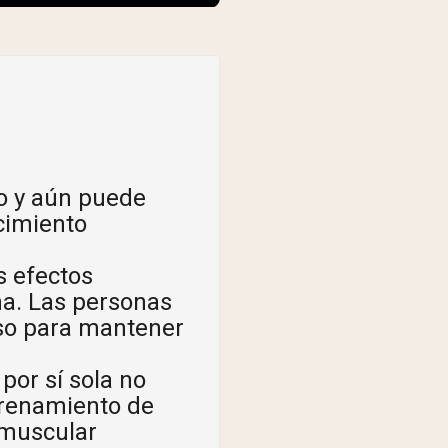
ro y aún puede
ecimiento
s efectos
ina. Las personas
nso para mantener
por sí sola no
trenamiento de
 muscular