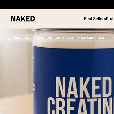
Best Sellers
Prot
suplementos
¿Se puede tomar creatina sin hacer ejercicio
Términos de Búsqueda Populares
”Protein Powder“
”Overnight Oats“
”Vegan protein“
”Collagen“
”Micellar Casein“