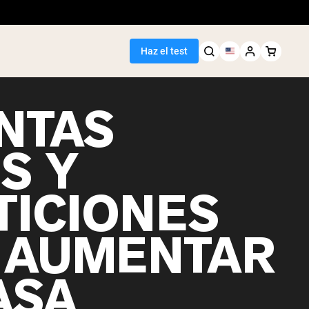
Haz el test
NTAS
S Y
TICIONES
 AUMENTAR
ASA