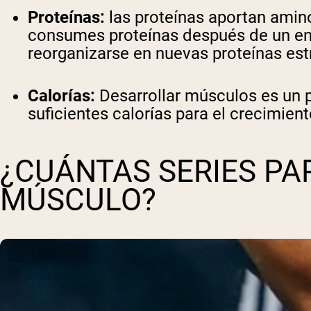
Proteínas:
las proteínas aportan ami
Shi
consumes proteínas después de un en
reorganizarse en nuevas proteínas est
Calorías:
Desarrollar músculos es un p
suficientes calorías para el crecimien
¿CUÁNTAS SERIES P
MÚSCULO?