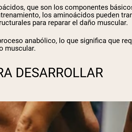
noácidos, que son los componentes básico
pping Country:
Language:
trenamiento, los aminoácidos pueden tra
ructurales para reparar el daño muscular.
Comprar Ahora
roceso anabólico, lo que significa que re
to muscular.
ARA DESARROLLAR