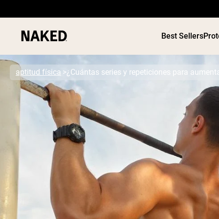
Best Sellers
Prot
aptitud física
¿Cuántas series y repeticiones para aument
Términos de Búsqueda Populares
”Protein Powder“
”Overnight Oats“
”Vegan protein“
”Collagen“
”Micellar Casein“