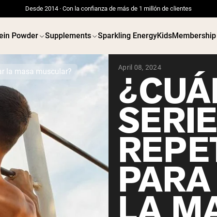
Desde 2014 · Con la confianza de más de 1 millón de clientes
ein Powder
Supplements
Sparkling Energy
Kids
Membership
April 08, 2024
ar la masa muscular?
¿CUÁ
SERIE
REPE
PARA
LA M