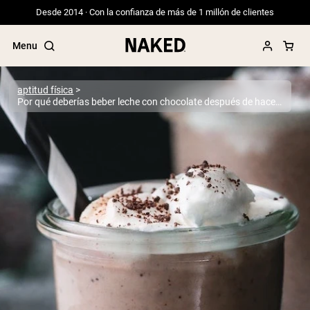
Desde 2014 · Con la confianza de más de 1 millón de clientes
Menu
aptitud física
Por qué deberías beber leche con chocolate después de hacer ejercicio
Términos de Búsqueda Populares
”Protein Powder“
”Overnight Oats“
”Vegan protein“
”Collagen“
”Micellar Casein“