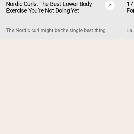
Nordic Curls: The Best Lower Body
17
Exercise You’re Not Doing Yet
Fo
The Nordic curl might be the single best thing you can do f
La 