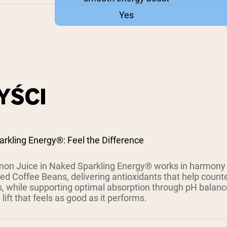
Yes
YŚCI
rkling Energy®: Feel the Difference
on Juice in Naked Sparkling Energy® works in harmony w
d Coffee Beans, delivering antioxidants that help counte
s, while supporting optimal absorption through pH balanc
lift that feels as good as it performs.