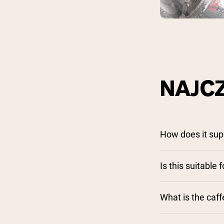
NAJC
How does it sup
Is this suitable
What is the caff