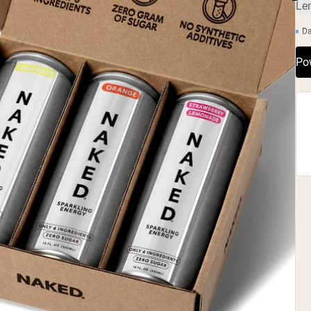
Le
D
Po