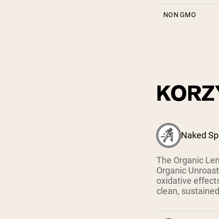
NON GMO
KORZ
Naked Spa
The Organic Lem
Organic Unroaste
oxidative effect
clean, sustained 