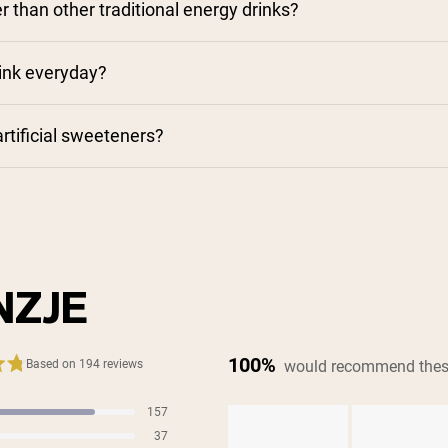
er than other traditional energy drinks?
drink everyday?
artificial sweeteners?
NZJE
100%
would recommend thes
Based on 194 reviews
157
s
37
s