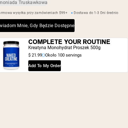
roślinne, fermentowany ryż (Reb-M)
ziaren kawy
moniada Truskawkowa
5-10 kalorii, 0 g cukru, 2 g węglowodanów
armowa wysyłka przy zamówieniach $99+
Dostawa do 1-3 Dni średnio
Bez spadku energii i wzdęć: słodzone fermentowanym
ryżem (Reb-M)
wiadom Mnie, Gdy Będzie Dostępne
Wegańskie, bezglutenowe, bez GMO
Bez sztucznych słodzików, bez ukrytych składników
COMPLETE YOUR ROUTINE
Kreatyna Monohydrat Proszek 500g
$ 21.99
Około 100 servings
Add To My Order