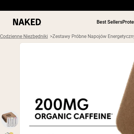
Best Sellers
Prot
Codzienne Niezbędniki
Zestawy Próbne Napojów Energetycz
ODŻYWKI
Popularne wyszukiwania
”Protein Powder“
”Overnight Oats“
”Vegan protein“
”Collagen“
”Micellar Casein“