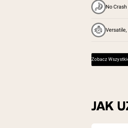
No Crash 
Versatile,
Zobacz Wszystki
JAK 