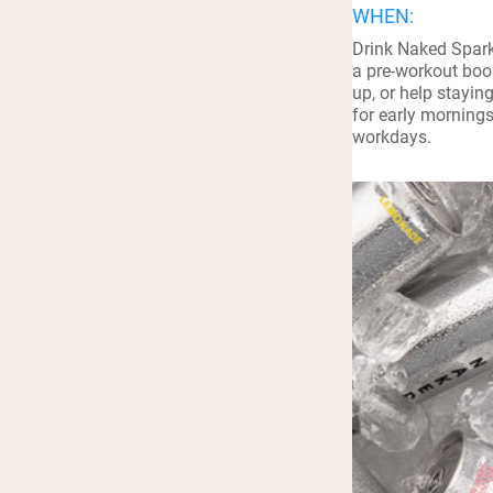
WHEN:
Shi
Drink Naked Spar
a pre-workout boo
up, or help stayin
for early mornings
workdays.