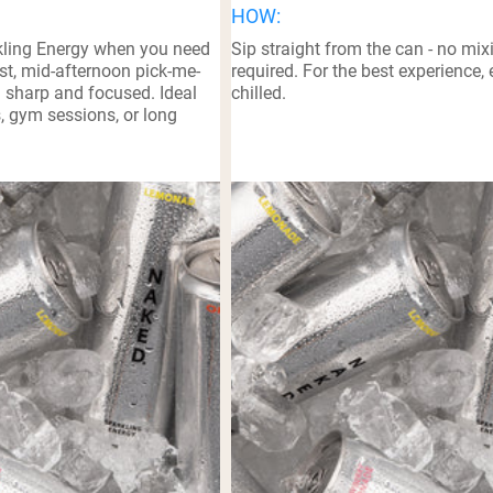
HOW:
pping Country:
Language:
kling Energy when you need
Sip straight from the can - no mix
st, mid-afternoon pick-me-
required. For the best experience, 
g sharp and focused. Ideal
chilled.
Kup Teraz
, gym sessions, or long