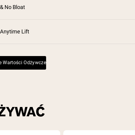
& No Bloat
 Anytime Lift
e Wartości Odżywcze
UŻYWAĆ