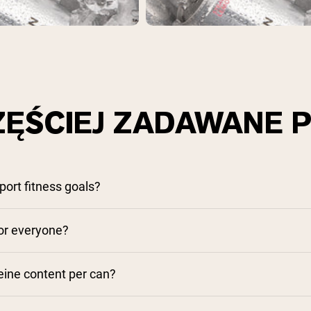
ZĘŚCIEJ ZADAWANE P
port fitness goals?
 for everyone?
eine content per can?