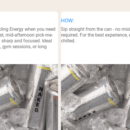
pping Country:
Language:
HOW:
Kup Teraz
kling Energy when you need
Sip straight from the can - no mix
st, mid-afternoon pick-me-
required. For the best experience, 
g sharp and focused. Ideal
chilled.
, gym sessions, or long