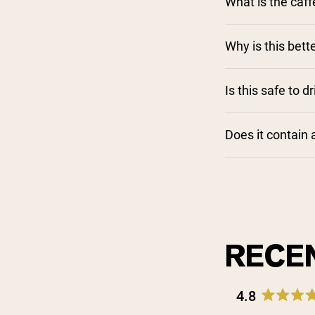
What is the caff
Why is this bett
Is this safe to 
Does it contain 
RECE
4.8
Rated