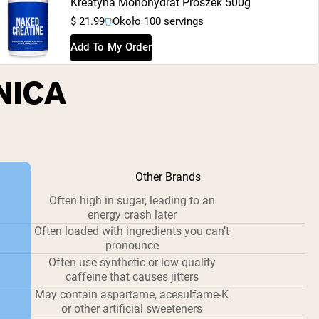
Kreatyna Monohydrat Proszek 500g
$ 21.99
Około 100 servings
Add To My Order
NICA
Other Brands
Often high in sugar, leading to an
energy crash later
Often loaded with ingredients you can’t
pronounce
Often use synthetic or low-quality
caffeine that causes jitters
May contain aspartame, acesulfame-K
or other artificial sweeteners