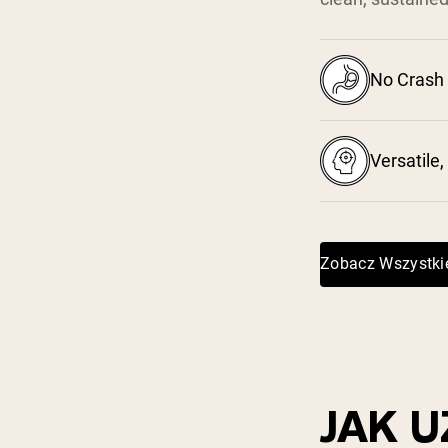
No Crash 
Versatile,
Zobacz Wszystki
JAK 