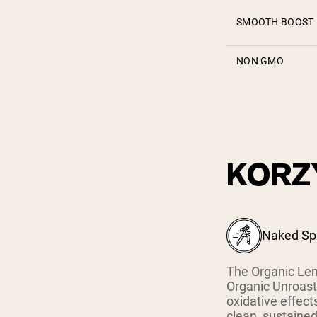
SMOOTH BOOST
NON GMO
KORZ
Naked Spa
The Organic Lem
Organic Unroaste
oxidative effect
clean, sustained 