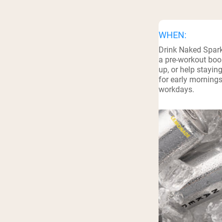
Shi
WHEN:
Drink Naked Spar
a pre-workout boo
up, or help stayin
for early mornings
workdays.