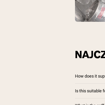
NAJC
How does it sup
Is this suitable