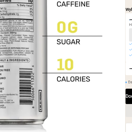
Wyb
H
D
Do