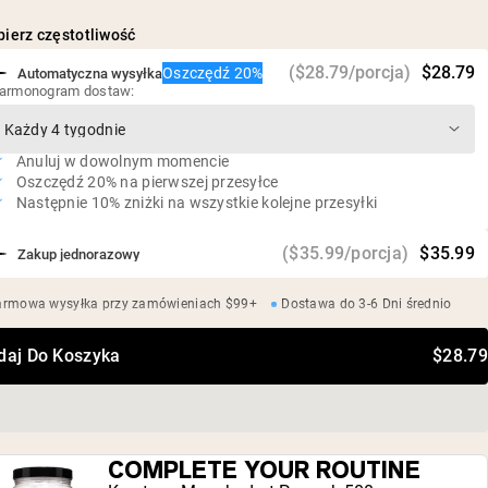
ryżem (Reb-M)
Wegańskie, bezglutenowe, bez GMO
ierz częstotliwość
Bez sztucznych słodzików, bez ukrytych składników
($28.79/porcja)
$28.79
Oszczędź 20%
Automatyczna wysyłka
armonogram dostaw:
Anuluj w dowolnym momencie
Oszczędź 20% na pierwszej przesyłce
Następnie 10% zniżki na wszystkie kolejne przesyłki
($35.99/porcja)
$35.99
Zakup jednorazowy
armowa wysyłka przy zamówieniach $99+
Dostawa do 3-6 Dni średnio
daj Do Koszyka
$28.79
COMPLETE YOUR ROUTINE