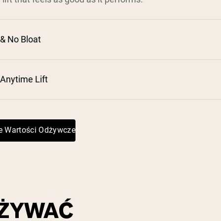
& No Bloat
 Anytime Lift
e Wartości Odżywcze
UŻYWAĆ