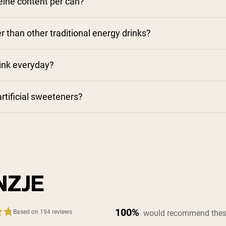
eine content per can?
er than other traditional energy drinks?
drink everyday?
artificial sweeteners?
NZJE
100%
would recommend thes
Based on 194 reviews