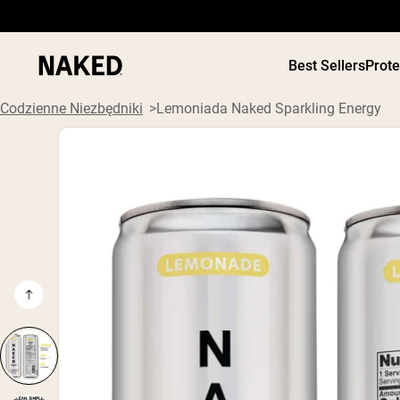
Best Sellers
Prot
Codzienne Niezbędniki
Lemoniada Naked Sparkling Energy
ODŻYWKI
Popularne wyszukiwania
”Protein Powder“
”Overnight Oats“
”Vegan protein“
”Collagen“
”Micellar Casein“