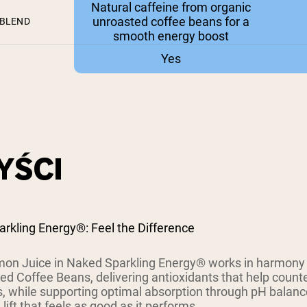
Natural caffeine from organic
unroasted coffee beans for a
 BLEND
smooth energy boost
Yes
YŚCI
rkling Energy®: Feel the Difference
on Juice in Naked Sparkling Energy® works in harmony w
d Coffee Beans, delivering antioxidants that help counte
s, while supporting optimal absorption through pH balanc
lift that feels as good as it performs.