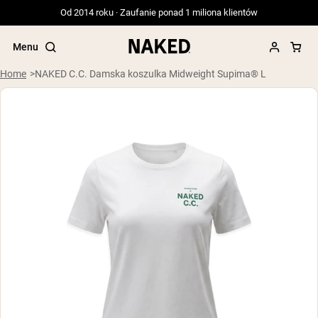
Od 2014 roku · Zaufanie ponad 1 miliona klientów
Menu
Home
NAKED C.C. Damska koszulka Midweight Supima® L
Popularne wyszukiwania
”Protein Powder“
”Overnight Oats“
”Vegan protein“
”Collagen“
”Micellar Casein“
ODŻYWKI BIAŁKOWE
Bestsellery
Serwatka z mleka krów karmionych
trawą
Izolat serwatki z mleka krów