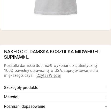
karmionych trawą
Białko kozie w proszku
Kazeina micelarna
Gainer masy
Kawa białkowa
Shop All Odżywki Białkowe
WEGAŃSKIE ODŻYWKI
Bestsellery
BIAŁKOWE
NAKED C.C. DAMSKA KOSZULKA MIDWEIGHT
Białko grochu
Masło orzechowe
SUPIMA® L
Proszek białkowy z nasion
Organiczny białko ryżowe
Koszulki damskie Supima® wykonane z autentycznej
Shake'i białkowe
100% bawełny uprawianej w USA, zaprojektowane dla
Wegański gainer masy
miększego, czys...
Czytaj Więcej
Shop All Wegańskie Odżywki Białkowe
Szczegóły produktu
100% bawełna SUPIMA® uprawiana w Kalifornii
Materiał
Bawełna o bardzo długim włóknie (ELS) dodaje
100% bawełna SUPIMA® uprawiana w Kalifornii
Rozmiar i dopasowanie
wyjątkowego połysku, trwałości koloru i wytrzymałości