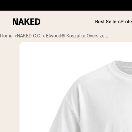
Best Sellers
Prot
Home
NAKED C.C. x Elwood® Koszulka Oversize L
ODŻYWKI
Popularne wyszukiwania
”Protein Powder“
”Overnight Oats“
”Vegan protein“
”Collagen“
”Micellar Casein“