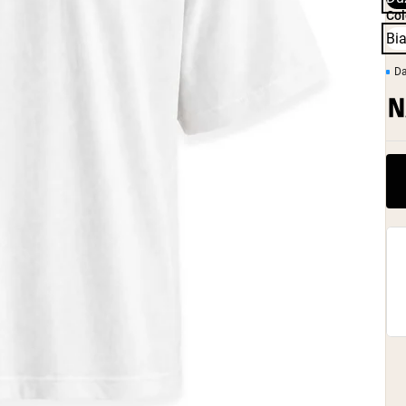
Col
Bi
D
pping Country:
Language: