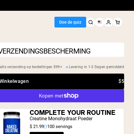
Doe de quiz
VERZENDINGSBESCHERMING
atis verzending op bestellingen $99+
Levering in 1-3 Dagen gemiddeld
Seller
 Winkelwagen
$5
wit
as
teïnepoeder
h Rijstproteïne
kes
COMPLETE YOUR ROUTINE
stoename
Creatine Monohydraat Poeder
$ 21.99
100 servings
egan Protein