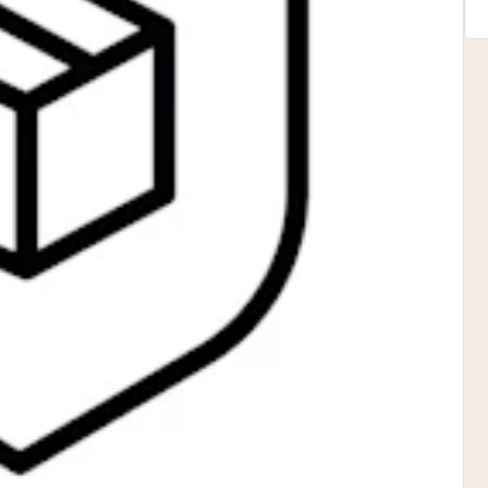
pping Country:
Language: