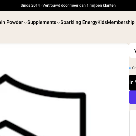
Sinds 2014 · Vertrouwd door meer dan 1 miljoen klanten
ein Powder
Supplements
Sparkling Energy
Kids
Membership
Gr
 POWDERS
VEGAN PROTEIN
Best Seller
Best 
In
Weidegevoerde Whey
Erwtenei
Weidegevoerde Whey
Pindaka
Isolaat
Zadenpro
Geitenproteïnepoeder
Biologisc
Micellaire caseïne
Eiwitsha
Mass Gainer
Vegan
Eiwitkoffie
Gewicht
Shop All Protein Powders
Shop All V