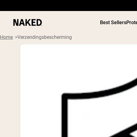
Best Sellers
Prot
Home
Verzendingsbescherming
PROTEIN
Populaire Zoektermen
”Protein Powder“
”Overnight Oats“
”Vegan protein“
”Collagen“
”Micellar Casein“