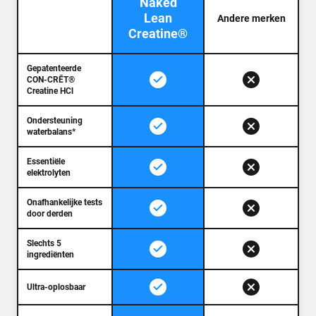
Naked
Lean
Andere merken
Creatine®
Gepatenteerde
CON-CRĒT®
Creatine HCl
Ondersteuning
waterbalans*
Essentiële
elektrolyten
Onafhankelijke tests
door derden
Slechts 5
ingrediënten
Ultra-oplosbaar