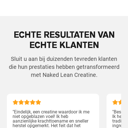
Shipping Country:
Language:
ECHTE RESULTATEN VAN
Nu Kopen
ECHTE KLANTEN
Sluit u aan bij duizenden tevreden klanten
die hun prestaties hebben getransformeerd
met Naked Lean Creatine.
"Eindelijk, een creatine waardoor ik me
"Beste c
niet opgeblazen voel! Ik heb
Ik heb 
aanzienlijke krachttoename en sneller
traditi
herstel opgemerkt. Het feit dat het
ingredi