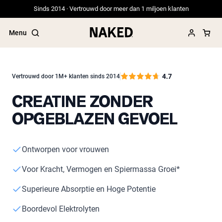
Sinds 2014 · Vertrouwd door meer dan 1 miljoen klanten
Menu
4.7
Vertrouwd door 1M+ klanten sinds 2014
CREATINE ZONDER
Populaire Zoektermen
OPGEBLAZEN GEVOEL
”Protein Powder“
”Overnight Oats“
”Vegan protein“
”Collagen“
Ontworpen voor vrouwen
”Micellar Casein“
Voor Kracht, Vermogen en Spiermassa Groei*
PROTEIN POWDERS
Best Seller
Superieure Absorptie en Hoge Potentie
Weidegevoerde Whey
Weidegevoerde Whey Isolaat
Boordevol Elektrolyten
Geitenproteïnepoeder