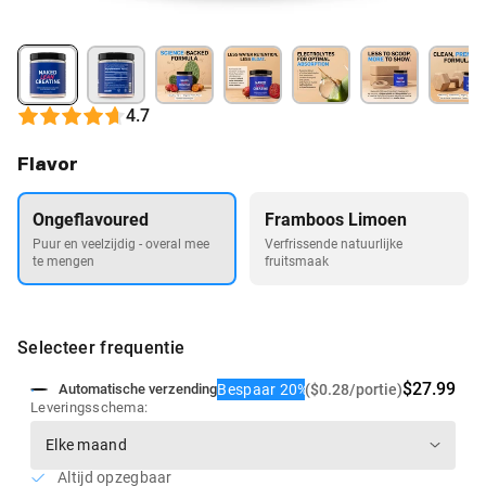
4.7
Flavor
Ongeflavoured
Framboos Limoen
Puur en veelzijdig - overal mee
Verfrissende natuurlijke
te mengen
fruitsmaak
Selecteer frequentie
$27.99
Bespaar 20%
($0.28/portie)
Automatische verzending
Leveringsschema:
Altijd opzegbaar