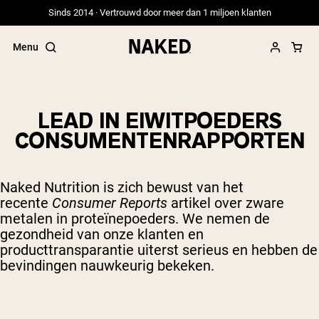
Sinds 2014 · Vertrouwd door meer dan 1 miljoen klanten
Menu
LEAD IN EIWITPOEDERS
CONSUMENTENRAPPORTEN
Populaire Zoektermen
”Protein Powder“
”Overnight Oats“
Naked Nutrition is zich bewust van het
”Vegan protein“
recente
Consumer Reports
artikel over zware
”Collagen“
metalen in proteïnepoeders. We nemen de
”Micellar Casein“
gezondheid van onze klanten en
producttransparantie uiterst serieus en hebben de
PROTEIN POWDERS
Best Seller
bevindingen nauwkeurig bekeken.
Weidegevoerde Whey
Weidegevoerde Whey Isolaat
Geitenproteïnepoeder