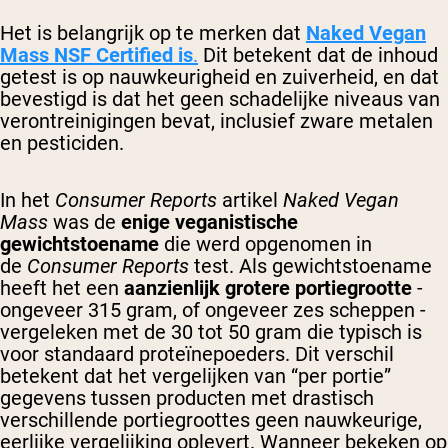
Micellaire caseïne
Mass Gainer
Het is belangrijk op te merken dat
Naked Vegan
Eiwitkoffie
Mass NSF Certified is
.
Dit betekent dat de inhoud
getest is op nauwkeurigheid en zuiverheid, en dat
Shop All Protein Powders
bevestigd is dat het geen schadelijke niveaus van
verontreinigingen bevat, inclusief zware metalen
VEGAN PROTEIN
Best Seller
en pesticiden.
Erwteneiwit
Pindakaas
In het
Consumer Reports
artikel
Naked Vegan
Zadenproteïnepoeder
Mass
was de
enige veganistische
Biologisch Rijstproteïne
Eiwitshakes
gewichtstoename
die werd opgenomen in
Vegan Gewichtstoename
de
Consumer Reports
test. Als gewichtstoename
heeft het een
aanzienlijk grotere portiegrootte
-
Shop All Vegan Protein
ongeveer 315 gram, of ongeveer zes scheppen -
vergeleken met de 30 tot 50 gram die typisch is
voor standaard proteïnepoeders. Dit verschil
betekent dat het vergelijken van “per portie”
gegevens tussen producten met drastisch
verschillende portiegroottes geen nauwkeurige,
eerlijke vergelijking oplevert. Wanneer bekeken op