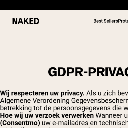
Best Sellers
Prot
GDPR-PRIVA
PROTEIN
Populaire Zoektermen
”Protein Powder“
”Overnight Oats“
Wij respecteren uw privacy.
Als u zich be
”Vegan protein“
”Collagen“
Algemene Verordening Gegevensbeschermi
”Micellar Casein“
betrekking tot de persoonsgegevens die w
Hoe wij uw verzoek verwerken
Wanneer u 
(Consentmo)
uw e-mailadres en technische