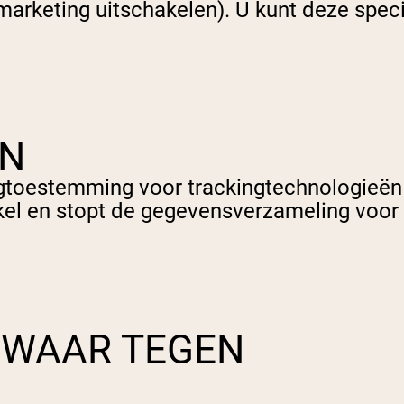
marketing uitschakelen). U kunt deze spec
IN
pping Country:
Language:
gtoestemming voor trackingtechnologieën o
el en stopt de gegevensverzameling voor 
Nu Kopen
ZWAAR TEGEN