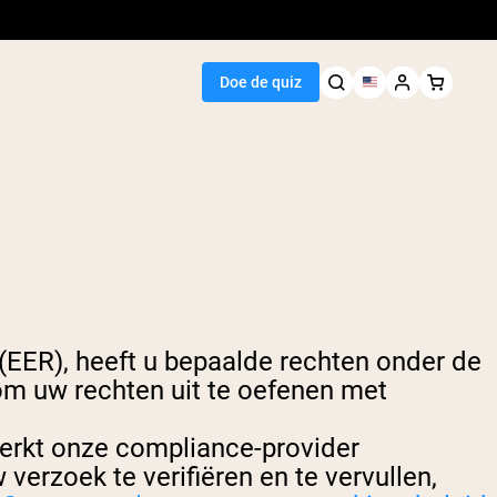
Doe de quiz
Seller
wit
as
(EER), heeft u bepaalde rechten onder de
teïnepoeder
h Rijstproteïne
m uw rechten uit te oefenen met
kes
stoename
werkt onze compliance-provider
egan Protein
verzoek te verifiëren en te vervullen,