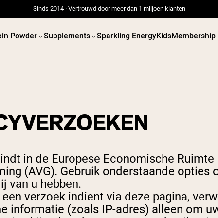
Sinds 2014 · Vertrouwd door meer dan 1 miljoen klanten
ein Powder
Supplements
Sparkling Energy
Kids
Membership
CYVERZOEKEN
 POWDERS
VEGAN PROTEIN
Best Seller
Best 
Weidegevoerde Whey
Erwtenei
Weidegevoerde Whey
Pindaka
vindt in de Europese Economische Ruimte 
Isolaat
Zadenpro
Geitenproteïnepoeder
Biologisc
ng (AVG). Gebruik onderstaande opties o
Micellaire caseïne
Eiwitsha
Mass Gainer
Vegan
ij van u hebben.
Eiwitkoffie
Gewicht
een verzoek indient via deze pagina, ver
Shop All Protein Powders
Shop All V
 informatie (zoals IP-adres) alleen om uw 