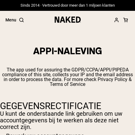
Sinds 2014 · Vertrouwd door meer dan 1 miljoen klanten
Menu
APPI-NALEVING
Populaire Zoektermen
The app used for assuring the GDPR/CCPA/APPI/PIPEDA
”Protein Powder“
compliance of this site, collects your IP and the email address
”Overnight Oats“
in order to process the data. For more check
Privacy Policy &
Terms of Service
”Vegan protein“
”Collagen“
”Micellar Casein“
GEGEVENSRECTIFICATIE
PROTEIN POWDERS
Best Seller
U kunt de onderstaande link gebruiken om uw
accountgegevens bij te werken als deze niet
Weidegevoerde Whey
correct zijn.
Weidegevoerde Whey Isolaat
Geitenproteïnepoeder