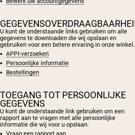
Bewerk uw accountgegevens
Micellaire caseïne
Mass Gainer
Eiwitkoffie
GEGEVENSOVERDRAAGBAARHEI
Shop All Protein Powders
U kunt de onderstaande links gebruiken om alle
gegevens te downloaden die wij opslaan en
VEGAN PROTEIN
Best Seller
gebruiken voor een betere ervaring in onze winkel.
Erwteneiwit
APPI-verzoeken
Pindakaas
Zadenproteïnepoeder
Persoonlijke informatie
Biologisch Rijstproteïne
Eiwitshakes
Bestellingen
Vegan Gewichtstoename
Shop All Vegan Protein
TOEGANG TOT PERSOONLIJKE
GEGEVENS
U kunt de onderstaande link gebruiken om een
rapport aan te vragen met alle persoonlijke
informatie die wij voor u opslaan.
Vraag een rapport aan