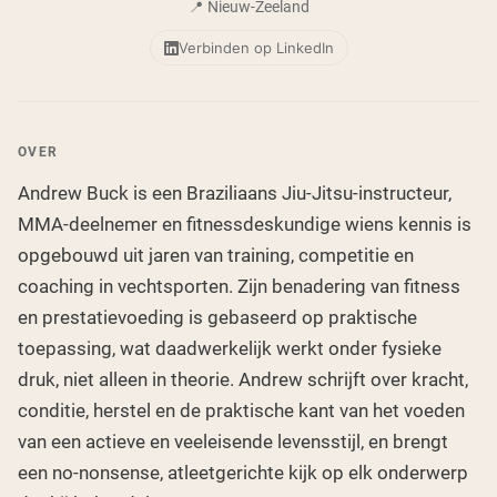
Micellaire caseïne
📍 Nieuw-Zeeland
Mass Gainer
Eiwitkoffie
Verbinden op LinkedIn
Shop All Protein Powders
VEGAN PROTEIN
Best Seller
OVER
Erwteneiwit
Andrew Buck is een Braziliaans Jiu-Jitsu-instructeur,
Pindakaas
MMA-deelnemer en fitnessdeskundige wiens kennis is
Zadenproteïnepoeder
Biologisch Rijstproteïne
opgebouwd uit jaren van training, competitie en
Eiwitshakes
Vegan Gewichtstoename
coaching in vechtsporten. Zijn benadering van fitness
en prestatievoeding is gebaseerd op praktische
Shop All Vegan Protein
toepassing, wat daadwerkelijk werkt onder fysieke
druk, niet alleen in theorie. Andrew schrijft over kracht,
conditie, herstel en de praktische kant van het voeden
van een actieve en veeleisende levensstijl, en brengt
een no-nonsense, atleetgerichte kijk op elk onderwerp