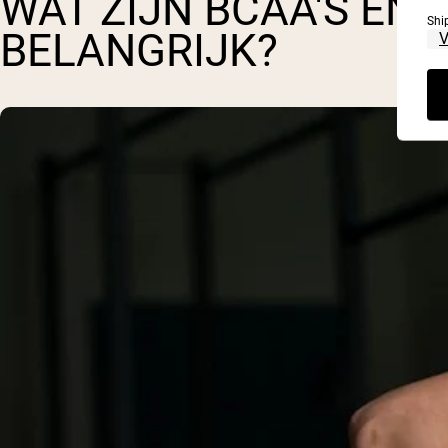
WAT ZIJN BCAA'S EN
Shi
BELANGRIJK?