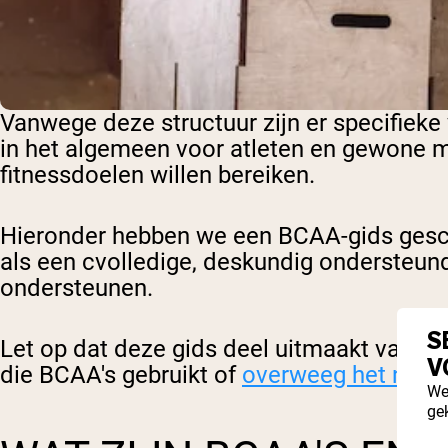
Vanwege deze structuur zijn er specifiek
in het algemeen voor atleten en gewone m
fitnessdoelen willen bereiken.
Hieronder hebben we een BCAA-gids gesch
als een c
volledige, deskundig ondersteund
ondersteunen.
S
Let op dat deze gids deel uitmaakt van ee
V
die BCAA's gebruikt of
overweeg het neme
We
ge