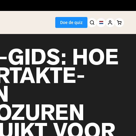
Doe de quiz
-GIDS: HOE
RTAKTE-
Seller
N
wit
OZUREN
UIKT VOOR
egan Protein