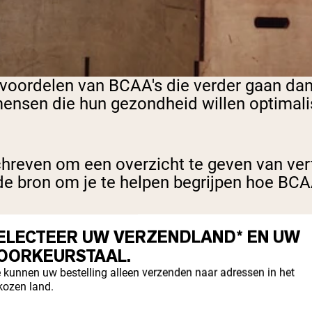
e voordelen van BCAA's die verder gaan da
ensen die hun gezondheid willen optimali
reven om een overzicht te geven van vert
e bron om je te helpen begrijpen hoe BCAA'
ELECTEER UW VERZENDLAND* EN UW
n reeks artikelen gericht op BCAA's die at
OORKEURSTAAL.
n van BCAA's
beslis hoe je BCAA-suppleme
 kunnen uw bestelling alleen verzenden naar adressen in het
kozen land.