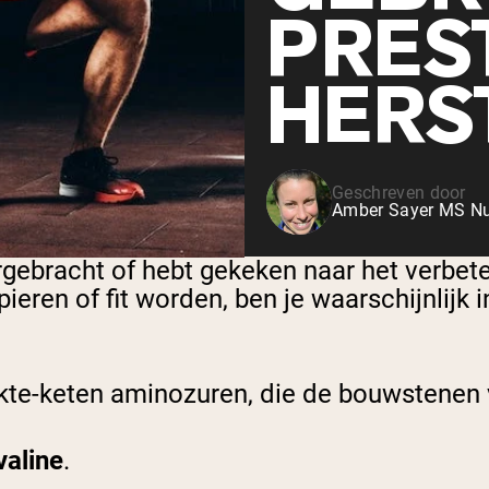
PRES
HERS
Geschreven door
Amber Sayer MS Nut
orgebracht of hebt gekeken naar het verbete
ieren of fit worden, ben je waarschijnlij
kte-keten aminozuren, die de bouwstenen v
valine
.