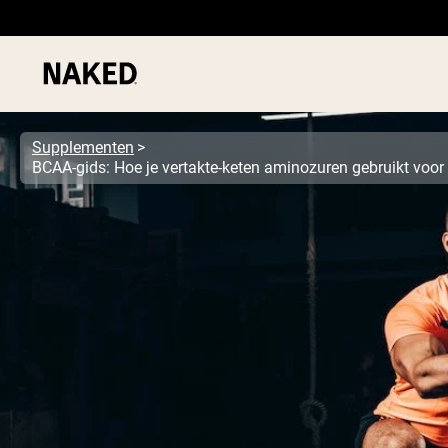
Supplementen
BCAA-gids: Hoe je vertakte-keten aminozuren gebruikt voor p
PROTEIN
Populaire Zoektermen
”Protein Powder“
”Overnight Oats“
”Vegan protein“
”Collagen“
”Micellar Casein“