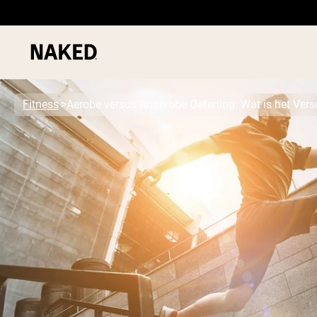
Fitness
Aerobe versus Anaerobe Oefening: Wat is het Versc
PROTEIN
Populaire Zoektermen
”Protein Powder“
”Overnight Oats“
”Vegan protein“
”Collagen“
”Micellar Casein“