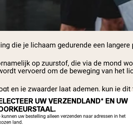
ning die je lichaam gedurende een langere
ornamelijk op zuurstof, die via de mond w
 wordt vervoerd om de beweging van het li
gt en je zwaarder laat ademen, kun je dit
eeft, zolang je maar blijft ademen en vers
ELECTEER UW VERZENDLAND* EN UW
OORKEURSTAAL.
 kunnen uw bestelling alleen verzenden naar adressen in het
EROBE ACTIVITEITEN
kozen land.