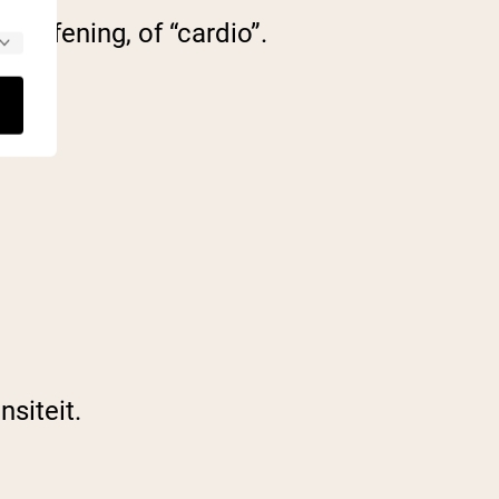
 oefening, of “cardio”.
nsiteit.