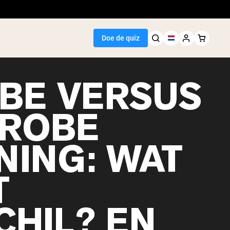
Doe de quiz
BE VERSUS
ROBE
Seller
NING: WAT
wit
T
CHIL? EN
egan Protein