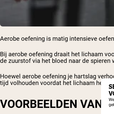
Aerobe oefening is matig intensieve oefe
Bij aerobe oefening draait het lichaam vo
de zuurstof via het bloed naar de spieren
Hoewel aerobe oefening je hartslag verhoo
tijd volhouden voordat het lichaam het opg
S
V
We
VOORBEELDEN VAN A
ge