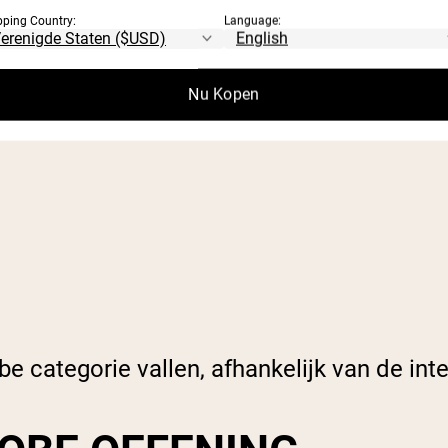
pping Country:
Language:
edoelen als we denken aan cardiovasculaire
Nu Kopen
 categorie vallen, afhankelijk van de inte