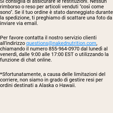
Si consiglia di assicurare le restituzioni. Nessun
Polvere di proteine di capra
Caseina micellare
rimborso o reso per articoli venduti "così come
Incrementatore di massa
sono". Se il tuo ordine è stato danneggiato durante
Caffè Proteico
la spedizione, ti preghiamo di scattare una foto da
inviare via email.
Shop All Protein Powders
VEGAN PROTEIN
Best Seller
Per favore contatta il nostro servizio clienti
all'indirizzo
questions@nakednutrition.com
,
Proteina di piselli
Burro di arachidi
chiamando il numero 855-964-0970 dal lunedì al
Polvere di proteine di semi
venerdì, dalle 9:00 alle 17:00 EST o utilizzando la
Proteine di riso biologiche
funzione di chat online.
Frullati proteici
Incrementatore di peso vegano
*Sfortunatamente, a causa delle limitazioni del
Shop All Vegan Protein
corriere, non siamo in grado di gestire resi per
ordini destinati a
Alaska o Hawaii.