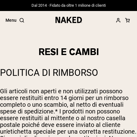
Dal 2014 · Fidato da oltre 1 milione di clienti
Menu
RESI E CAMBI
Termini di ricerca popolari
POLITICA DI RIMBORSO
”Protein Powder“
”Overnight Oats“
”Vegan protein“
Gli articoli non aperti e non utilizzati possono
”Collagen“
essere restituiti entro 14 giorni per un rimborso
”Micellar Casein“
completo o uno scambio, al netto di eventuali
PROTEIN POWDERS
spese di spedizione.* I prodotti non possono
Best Seller
essere restituiti al mittente o al nostro casella
Siero di latte da bovini alimentati a erba
postale poiché deve essere inviato al cliente
Isolato di siero di latte da bovini
un'etichetta speciale per una corretta restituzione.
alimentati a erba