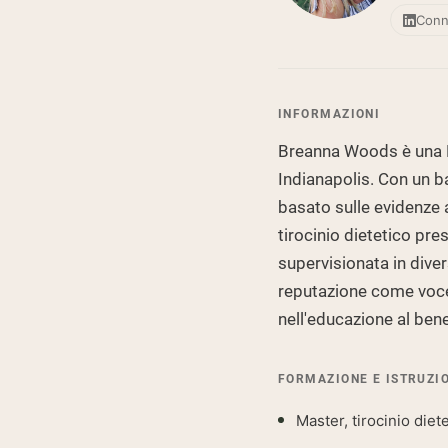
Conne
INFORMAZIONI
Breanna Woods è una Die
Indianapolis. Con un b
basato sulle evidenze 
tirocinio dietetico pr
supervisionata in divers
reputazione come voce c
nell'educazione al ben
FORMAZIONE E ISTRUZI
Master, tirocinio die