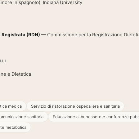
minore in spagnolo), Indiana University
a Registrata (RDN)
— Commissione per la Registrazione Dietetica,
ALI
ne e Dietetica
pping Country:
Language:
Acquista Ora
etica medica
Servizio di ristorazione ospedaliera e sanitaria
comunicazione sanitaria
Educazione al benessere e conferenze pubb
ute metabolica