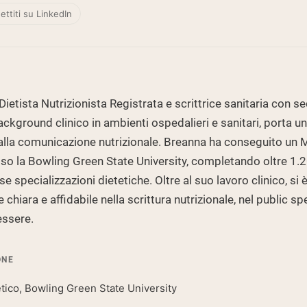
Caffè Proteico
ttiti su LinkedIn
Shop All Protein Powders
tista Nutrizionista Registrata e scrittrice sanitaria con se
ackground clinico in ambienti ospedalieri e sanitari, porta u
alla comunicazione nutrizionale. Breanna ha conseguito un 
esso la Bowling Green State University, completando oltre 1.2
e specializzazioni dietetiche. Oltre al suo lavoro clinico, si 
hiara e affidabile nella scrittura nutrizionale, nel public sp
essere.
ONE
tetico, Bowling Green State University