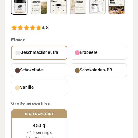
4.8
Flavor
Geschmacksneutral
Erdbeere
Schokolade
Schokoladen-PB
Vanille
Größe auswählen
BESTES ANGEBOT
450 g
15 servings
✓