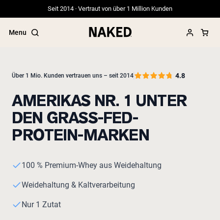
Seit 2014 · Vertraut von über 1 Million Kunden
Menu
4.8
Über 1 Mio. Kunden vertrauen uns – seit 2014
AMERIKAS NR. 1 UNTER
Beliebte Suchbegriffe
DEN GRASS-FED-
”Protein Powder“
”Overnight Oats“
PROTEIN-MARKEN
”Vegan protein“
”Collagen“
”Micellar Casein“
100 % Premium-Whey aus Weidehaltung
Weidehaltung & Kaltverarbeitung
Nur 1 Zutat