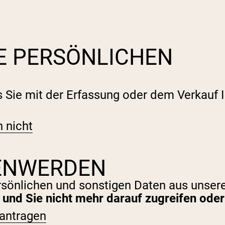
E PERSÖNLICHEN
ss Sie mit der Erfassung oder dem Verkauf
pping Country:
Language:
 nicht
Jetzt Einkaufen
SENWERDEN
persönlichen und sonstigen Daten aus uns
 und Sie nicht mehr darauf zugreifen ode
antragen