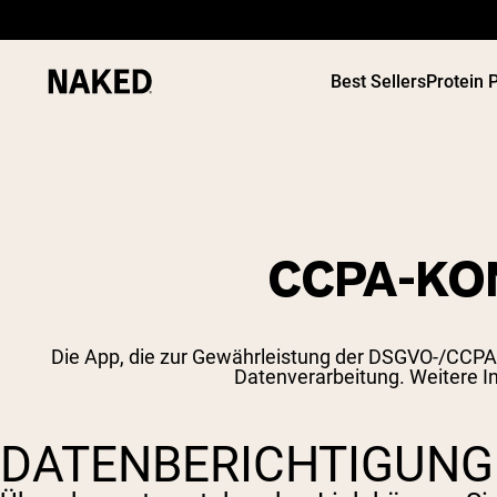
Best Sellers
Protein 
CCPA-KO
Beliebte Suchbegriffe
”Protein Powder“
”Overnight Oats“
Die App, die zur Gewährleistung der DSGVO-/CCPA-
”Vegan protein“
Datenverarbeitung. Weitere I
”Collagen“
”Micellar Casein“
DATENBERICHTIGUNG