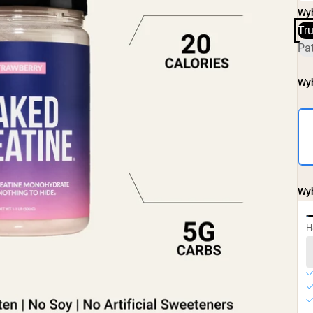
Wy
Tr
Pa
Wyb
Wyb
H