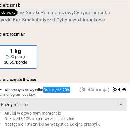
Monohydrat kreatyny, proszek z soku truskawkowego (sok
i czystości oraz potwierdzono brak szkodliwych poziomów
5 g kreatyny w porcji
bierz smak
truskawkowy, maltodekstryna), kwas jabłkowy, fermentowany
zanieczyszczeń, w tym metali ciężkich i pestycydów.
Bez sztucznych słodzików, aromatów ani barwników
uskawka
Bez Smaku
Pomarańczowy
Cytryna Limonka
cukier trzcinowy (Reb-M)
Wegański, bezglutenowy i bez GMO
tyczki Bez Smaku
Patyczki Cytrynowo-Limonkowe
1 g cukru i 20 kalorii w porcji
ierz rozmiar
1 kg
90 porcje
$0.55/porcja
ierz częstotliwość
($0.44/porcja)
$39.99
Oszczędź 20%
Automatyczna wysyłka
armonogram dostaw:
Anuluj w dowolnym momencie
Oszczędź 20% na pierwszej przesyłce
Następnie 10% zniżki na wszystkie kolejne przesyłki