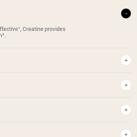
ffective
¹
, Creatine provides
m
²
.