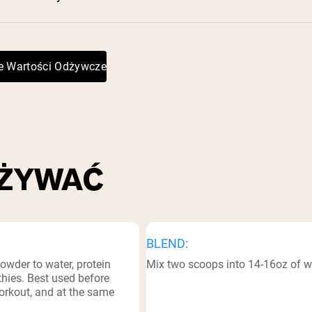
⁶
pping Country:
Language:
Kup Teraz
e Wartości Odżywcze
UŻYWAĆ
BLEND:
owder to water, protein
Mix two scoops into 14-16oz of w
ies. Best used before
workout, and at the same