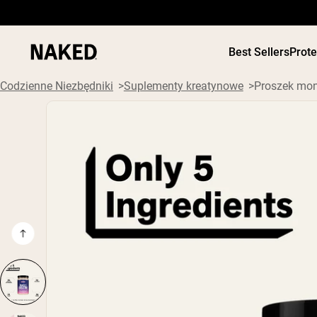
Best Sellers
Prot
Codzienne Niezbędniki
Suplementy kreatynowe
Proszek mon
ODŻYWKI
Popularne wyszukiwania
”Protein Powder“
”Overnight Oats“
”Vegan protein“
”Collagen“
”Micellar Casein“