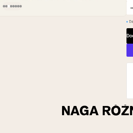
D
Do
NAGA RÓŻ