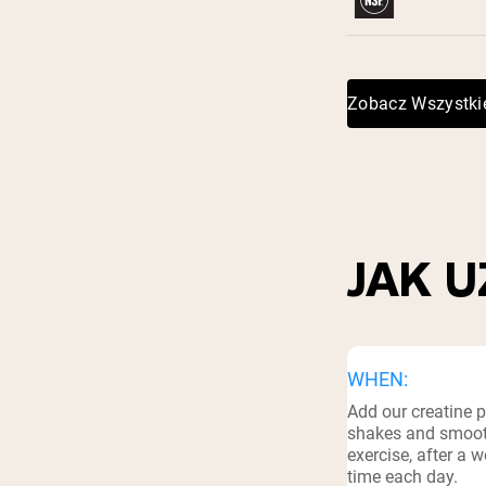
Shi
Zobacz Wszystki
JAK 
WHEN:
Add our creatine p
shakes and smooth
exercise, after a 
time each day.