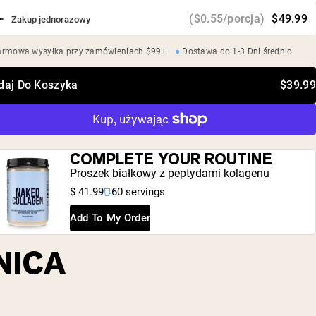
($0.55/porcja)
$49.99
Zakup jednorazowy
armowa wysyłka przy zamówieniach $99+
Dostawa do 1-3 Dni średnio
daj Do Koszyka
$39.99
COMPLETE YOUR ROUTINE
Proszek białkowy z peptydami kolagenu
$ 41.99
60 servings
Add To My Order
NICA