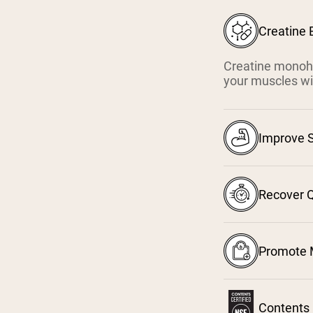
Creatine 
Creatine monohy
your muscles wi
Improve 
Recover Q
⁴
Promote 
Contents 