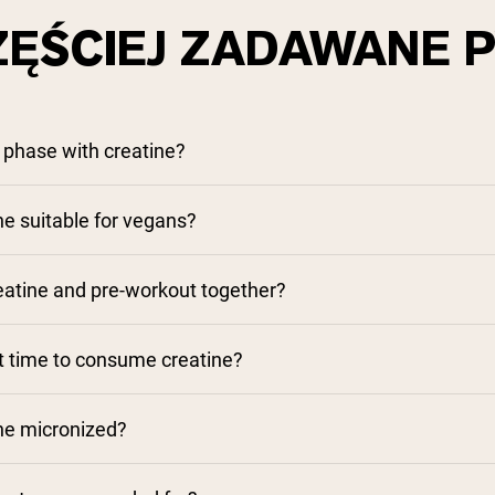
ZĘŚCIEJ ZADAWANE P
 phase with creatine?
ne suitable for vegans?
reatine and pre-workout together?
t time to consume creatine?
ne micronized?