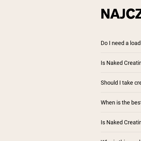
NAJC
Do I need a load
Is Naked Creati
Should I take c
When is the bes
Is Naked Creati