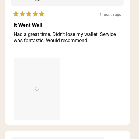
1 month ago
Rated
5
It Went Well
out
of
Had a great time. Didn't lose my wallet. Service
5
was fantastic. Would recommend.
stars