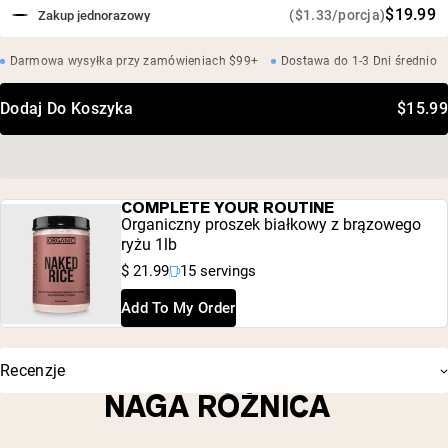
$19.99
($1.33/porcja)
Zakup jednorazowy
Darmowa wysyłka przy zamówieniach $99+
Dostawa do 1-3 Dni średnio
Dodaj Do Koszyka
$15.99
COMPLETE YOUR ROUTINE
Organiczny proszek białkowy z brązowego
ryżu 1lb
$ 21.99
15 servings
Add To My Order
Recenzje
NAGA RÓŻNICA