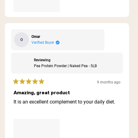
Omar
O
Verified Buyer
Reviewing
Pea Protein Powder | Naked Pea - 5LB
9 months ago
Rated
5
Amazing, great product
out
of
It is an excellent complement to your daily diet.
5
stars