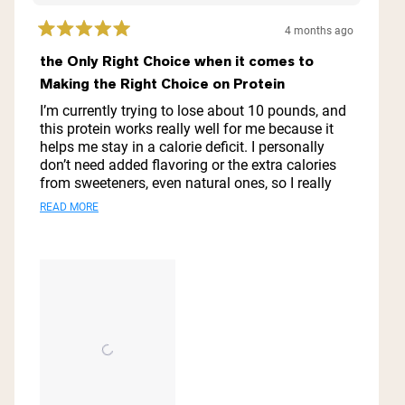
4 months ago
Rated
5
the Only Right Choice when it comes to
out
Making the Right Choice on Protein
of
5
I’m currently trying to lose about 10 pounds, and
stars
this protein works really well for me because it
helps me stay in a calorie deficit. I personally
don’t need added flavoring or the extra calories
from sweeteners, even natural ones, so I really
like having a simple option like this. Out of the
Read
READ MORE
protein powders I’ve looked at, this pea protein
more
has one of the best protein-to-calorie ratios,
which is exactly what I was looking for.
about
this
review