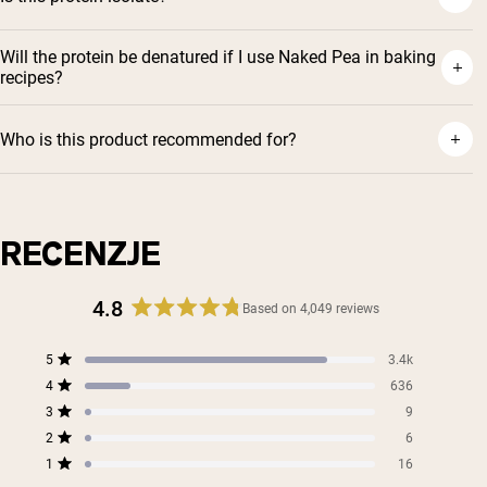
Will the protein be denatured if I use Naked Pea in baking
recipes?
Who is this product recommended for?
RECENZJE
4.8
Based on 4,049 reviews
Rated
4.8
Total
Total
Total
Total
Total
5
3.4k
out
Rated out of 5 stars
5
4
3
2
1
4
of
636
star
star
star
star
star
Rated out of 5 stars
5
reviews:
reviews:
reviews:
reviews:
reviews:
3
9
Rated out of 5 stars
3.4k
636
9
6
16
stars
2
6
Rated out of 5 stars
1
16
Rated out of 5 stars