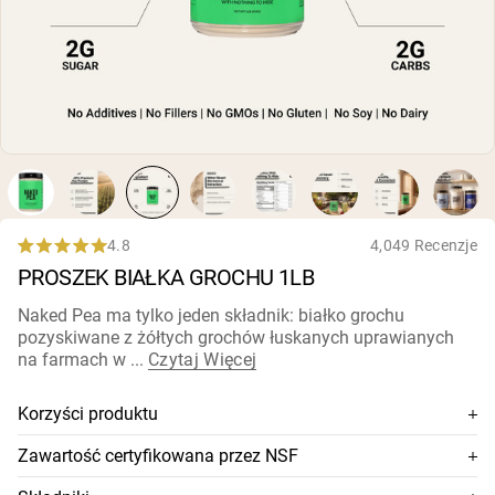
karmionych trawą
Białko kozie w proszku
Kazeina micelarna
Gainer masy
Kawa białkowa
Shop All Odżywki Białkowe
WEGAŃSKIE ODŻYWKI
Bestsellery
BIAŁKOWE
Białko grochu
Masło orzechowe
4.8
4,049 Recenzje
Rated
Proszek białkowy z nasion
PROSZEK BIAŁKA GROCHU 1LB
4.8
Organiczny białko ryżowe
out
Shake'i białkowe
of
Naked Pea ma tylko jeden składnik: białko grochu
Wegański gainer masy
5
pozyskiwane z żółtych grochów łuskanych uprawianych
stars
na farmach w ...
Czytaj Więcej
Shop All Wegańskie Odżywki Białkowe
Korzyści produktu
100% białko grochu premium
Zawartość certyfikowana przez NSF
Z surowego żółtego grochu uprawianego w USA i
Ten suplement posiada certyfikat NSF, co oznacza, że jego