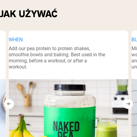
JAK UŻYWAĆ
WHEN:
BL
Add our pea protein to protein shakes,
Mi
smoothie bowls and baking. Best used in the
wa
morning, before a workout, or after a
an
workout.
un