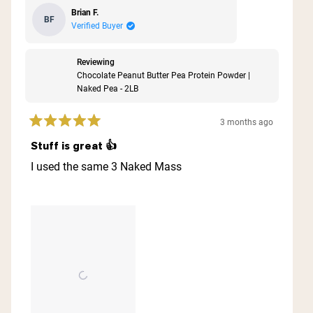
Brian F.
BF
Verified Buyer
Reviewing
Chocolate Peanut Butter Pea Protein Powder |
Naked Pea - 2LB
3 months ago
Rated
5
Stuff is great 👍
out
of
I used the same 3 Naked Mass
5
stars