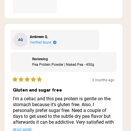
Ambreen Q.
AQ
Verified Buyer
Reviewing
Pea Protein Powder | Naked Pea - 450g
3 months ago
Rated
5
Gluten and sugar free
out
of
I'm a celiac and this pea protein is gentle on the
5
stomach because it's gluten free. Also, I
stars
personally prefer sugar free. Need a couple of
days to get used to the subtle dry pea flavor but
afterwards it can be addictive. Very satisfied with
it. The only issue I have is they don't deliver the
Read
READ MORE