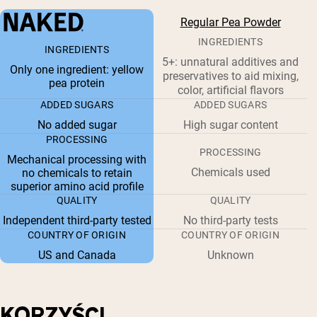
Regular Pea Powder
INGREDIENTS
INGREDIENTS
5+: unnatural additives and
Only one ingredient: yellow
preservatives to aid mixing,
pea protein
color, artificial flavors
ADDED SUGARS
ADDED SUGARS
No added sugar
High sugar content
PROCESSING
PROCESSING
Mechanical processing with
Chemicals used
no chemicals to retain
superior amino acid profile
QUALITY
QUALITY
Independent third-party tested
No third-party tests
COUNTRY OF ORIGIN
COUNTRY OF ORIGIN
US and Canada
Unknown
KORZYŚCI