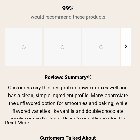
99%
would recommend these products
Shipping Country:
Language:
Kup Teraz
Slide
1
Reviews Summary
selected
Customers say this pea protein powder mixes well and
has a clean, simple ingredient profile. Many appreciate
the unflavored option for smoothies and baking, while
flavored varieties like vanilla and double chocolate
receive praise for taste. Users frequently mention it's
Read More
gentle on the stomach compared to whey protein, with
no bloating or digestive issues. The powder has a
Customers Talked About