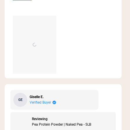
bigger jar in France. I have to buy 450g every
more
time.
about
this
review
Giselle E.
GE
Verified Buyer
Reviewing
Pea Protein Powder | Naked Pea - 5LB