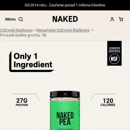
Od 2014 roku · Zaufanie ponad 1 miliona klientów
Menu
Odżywki Białkowe
Wegańskie Odżywki Białkowe
Proszek białka grochu 1lb
Popularne wyszukiwania
”Protein Powder“
”Overnight Oats“
”Vegan protein“
”Collagen“
”Micellar Casein“
ODŻYWKI BIAŁKOWE
Bestsellery
Serwatka z mleka krów karmionych
trawą
Izolat serwatki z mleka krów