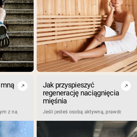
zimną
Jak przyspieszyć
regenerację naciągnięcia
mięśnia
ażałeś wypróbowanie suplementów kolagenowych, dostępnych je
acji mięśni i dla wielu osób jest niezwykle relaksujące. Jed
nym z najgorętszych (ironicznie mówiąc) trendów w kręgach zdr
Jeśli jesteś osobą aktywną, prawdopodobn