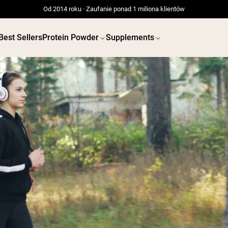
Od 2014 roku · Zaufanie ponad 1 miliona klientów
Best Sellers
Protein Powder
Supplements
 BIAŁKOWE
WEGAŃSKIE
Bestsellery
ODŻYWKI BIAŁKO
Białko grochu
Odżywka Białkowa z
Białko grochu
Serwatki z mleka krów
karmionych trawą
Peptydy kolagenowe
Czekoladowa serwatka z
Shop All Wegańskie 
mleka krów karmionych
trawą
Serwatka z trawy
karmionej wanilią