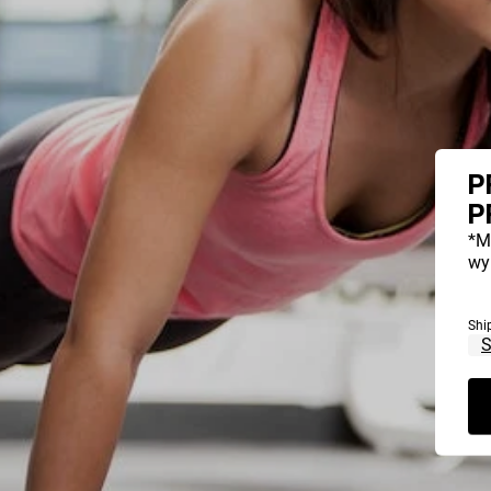
P
P
*M
wy
Shi