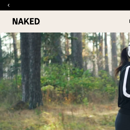
ODŻYWKI
Popularne wyszukiwania
”Protein Powder“
”Overnight Oats“
”Vegan protein“
”Collagen“
”Micellar Casein“