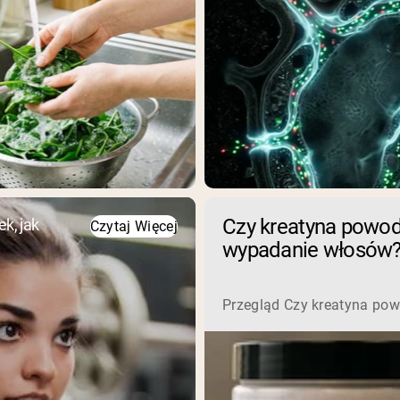
Czy kreatyna powod
k, jak
Czytaj Więcej
wypadanie włosów
Przegląd Czy kreatyna pow