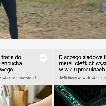
Serwatka z mleka krów
karmionych trawą
Shop All Odżywki Białkowe
 trafia do
Dlaczego śladowe i
 łańcucha
metali ciężkich wys
wego:
w wielu produktach
ie roli gleby,
roślinnych (i co to d
ni. Ta playlista jest pełna utworów definiujących tę erę od Li
kolwiek zastanawiałeś się, czy zanieczyszczenie ołowiem w ż
Jeśli kiedykolwiek widział
rzetwarzania
Ciebie oznacza)