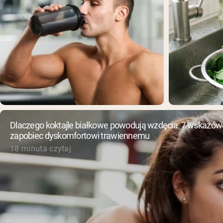
Dlaczego koktajle białkowe powodują wzdęcia: 7 wskazówe
zapobiec dyskomfortowi trawiennemu
18 minuta czytaj