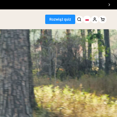
Rozwiąż quiz
Bestsellery
WE
Odżywki Białkowe