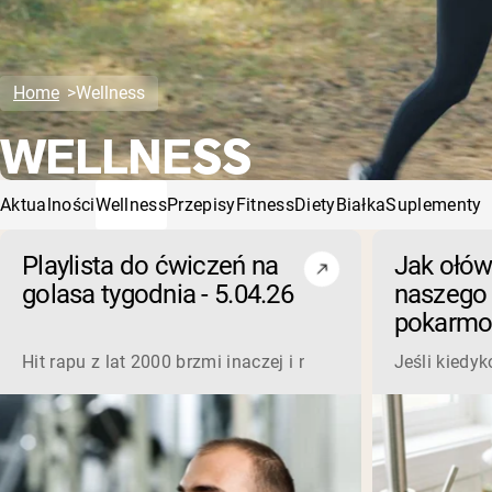
Home
Wellness
WELLNESS
Aktualności
Wellness
Przepisy
Fitness
Diety
Białka
Suplementy
Playlista do ćwiczeń na
Jak ołów
golasa tygodnia - 5.04.26
naszego
pokarmo
wyjaśnien
Hit rapu z lat 2000 brzmi inaczej i nadal tak jest na siłow
Jeśli kiedy
wody i p