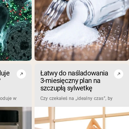
uje
Łatwy do naśladowania
?
3-miesięczny plan na
szczupłą sylwetkę
oduje wypadanie włosów? Oto, co naprawdę mówi nauka Czym j
Czy czekałeś na „idealny czas”, by rozpoc