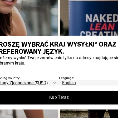
ROSZĘ WYBRAĆ KRAJ WYSYŁKI* ORAZ
REFEROWANY JĘZYK.
ożemy wysłać Twoje zamówienie tylko na adresy znajdujące si
branym kraju.
Jak pozbyć się szcz
otyłości
pping Country:
Language:
Czy słyszałeś kiedyś termi
Kup Teraz