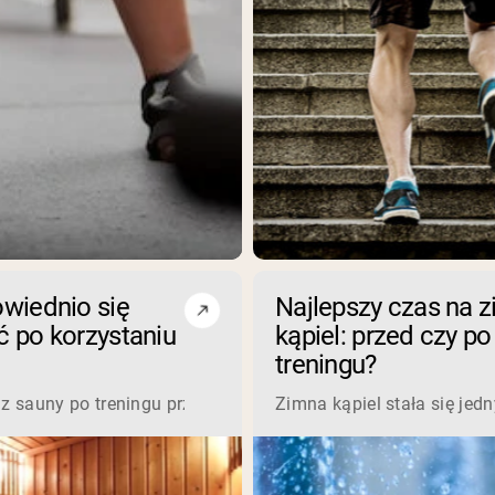
wiednio się
Najlepszy czas na 
 po korzystaniu
kąpiel: przed czy po
treningu?
zych produktów kosmetycznych. Jeśli jednak kiedykolwiek rozw
 z sauny po treningu przynosi doskonałe korzyści dla regener
Zimna kąpiel stała się jed