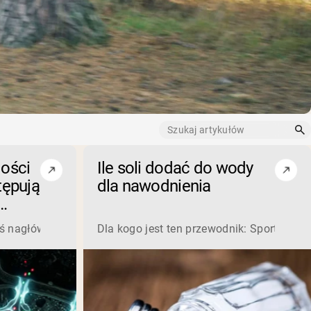
lości
Ile soli dodać do wody
tępują
dla nawodnienia
la
l Wayne, T.I., Jeezy, Drake’a, Wiza Khalify i innych, oferując
ywności powinno cię niepokoić, oto bezpośrednia odpowiedź:
eś nagłówki o metalach ciężkich w produktach roślinnych, moż
Dla kogo jest ten przewodnik: Sportowcy