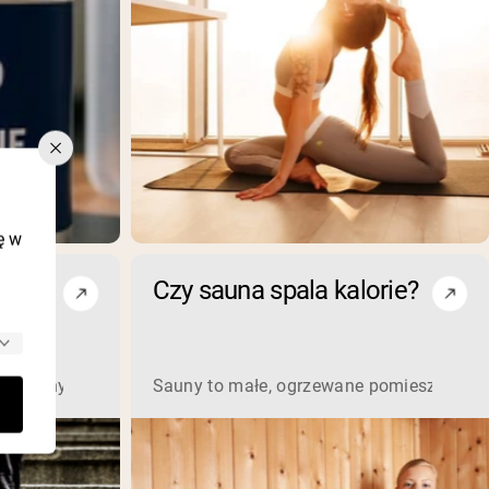
ę w
upłej
Czy sauna spala kalorie?
n „skinny fat”? Chociaż te dwa słowa zazwyczaj oznaczają prz
Sauny to małe, ogrzewane pomieszczenia 