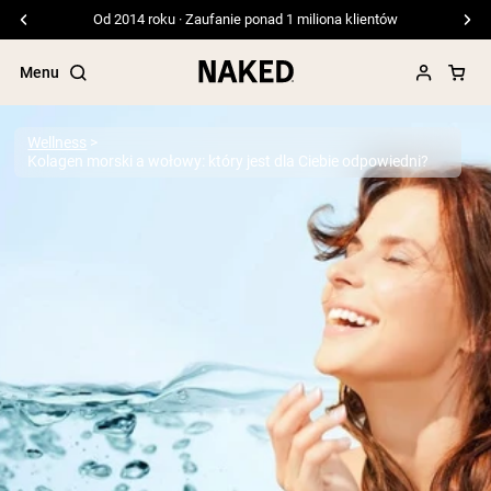
Darmowa wysyłka przy zamówieniach powyżej 99 USD
Menu
Wellness
Kolagen morski a wołowy: który jest dla Ciebie odpowiedni?
Popularne wyszukiwania
”Protein Powder“
”Overnight Oats“
”Vegan protein“
”Collagen“
”Micellar Casein“
ODŻYWKI BIAŁKOWE
Bestsellery
Białko grochu
Odżywka Białkowa z Serwatki z mleka
krów karmionych trawą