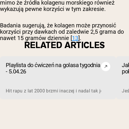
mimo że źródła kolagenu morskiego również
wykazują pewne korzyści w tym zakresie.
Badania sugerują, że kolagen może przynosić
korzyści przy dawkach od zaledwie 2,5 grama do
nawet 15 gramów dziennie [
13
].
RELATED ARTICLES
Playlista do ćwiczeń na golasa tygodnia
Ja
- 5.04.26
po
wo
Hit rapu z lat 2000 brzmi inaczej i nadal tak jest na siłow
Jeś