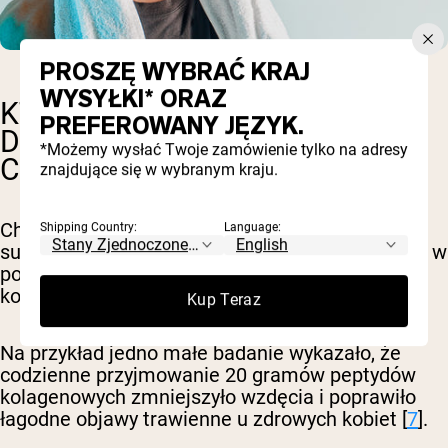
PROSZĘ WYBRAĆ KRAJ
WYSYŁKI* ORAZ
KTÓRY KOLAGEN JEST LEPSZY
PREFEROWANY JĘZYK.
DLA ZDROWIA JELIT: MORSKI
*Możemy wysłać Twoje zamówienie tylko na adresy
CZY WOŁOWY?
znajdujące się w wybranym kraju.
Chociaż kolagen często nazywany jest
Shipping Country:
Language:
suplementem piękności ze względu na jego rolę w
poprawie młodego wyglądu, może on również
korzystnie wpływać na zdrowie jelit.
Kup Teraz
Na przykład jedno małe badanie wykazało, że
codzienne przyjmowanie 20 gramów peptydów
kolagenowych zmniejszyło wzdęcia i poprawiło
łagodne objawy trawienne u zdrowych kobiet [
7
].