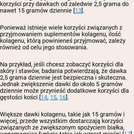
korzyści przy dawkach od zaledwie 2,5 grama do
nawet 15 gramów dziennie [
13
].
Ponieważ istnieje wiele korzyści związanych z
przyjmowaniem suplementów kolagenu, ilość
kolagenu, którą powinieneś przyjmować, zależy
również od celu jego stosowania.
Na przykład, jeśli chcesz zobaczyć korzyści dla
skóry i stawów, badania potwierdzają, że dawka
2,5 grama dziennie jest bezpieczna i skuteczna.
Jednak zwiększenie dawki do około 5 gramów
dziennie może przynieść dodatkowe korzyści dla
gęstości kości [
14
,
15
,
16
].
Większe dawki kolagenu, takie jak 15 gramów i
więcej, przede wszystkim dostarczają korzyści
związanych ze zwiększonym spożyciem białka,
wspomagając funkcje takie jak wzrost mięśni [
17
].